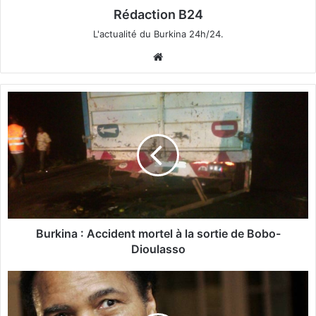
Rédaction B24
L'actualité du Burkina 24h/24.
We
bsi
te
B
u
r
k
i
n
a
:
A
c
Burkina : Accident mortel à la sortie de Bobo-
c
Dioulasso
i
d
L
e
a
n
l