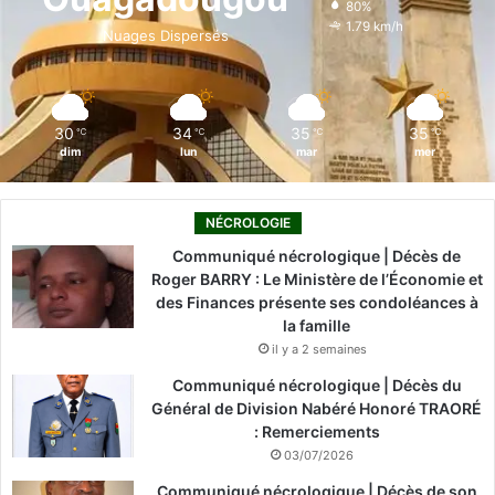
80%
o
i
e
r
1.79 km/h
Nuages Dispersés
k
n
a
m
30
34
35
35
℃
℃
℃
℃
dim
lun
mar
mer
NÉCROLOGIE
Communiqué nécrologique | Décès de
Roger BARRY : Le Ministère de l’Économie et
des Finances présente ses condoléances à
la famille
il y a 2 semaines
Communiqué nécrologique | Décès du
Général de Division Nabéré Honoré TRAORÉ
: Remerciements
03/07/2026
Communiqué nécrologique | Décès de son