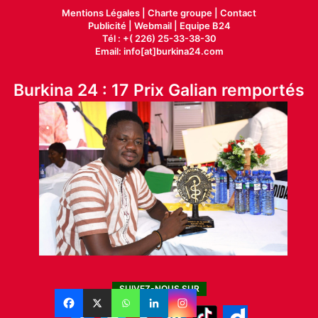
Mentions Légales |
Charte groupe |
Contact
Publicité
|
Webmail |
Equipe B24
Tél : +( 226) 25-33-38-30
Email: info[at]burkina24.com
Burkina 24 : 17 Prix Galian remportés
SUIVEZ-NOUS SUR