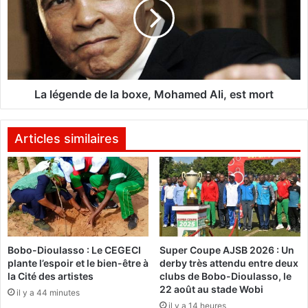
t
é
m
g
o
e
r
n
t
d
e
e
l
d
La légende de la boxe, Mohamed Ali, est mort
à
e
l
l
a
a
Articles similaires
s
b
o
o
r
x
t
e
i
,
e
M
d
o
Bobo-Dioulasso : Le CEGECI
Super Coupe AJSB 2026 : Un
e
h
plante l’espoir et le bien-être à
derby très attendu entre deux
B
a
la Cité des artistes
clubs de Bobo-Dioulasso, le
o
m
22 août au stade Wobi
il y a 44 minutes
b
e
il y a 14 heures