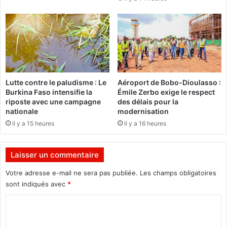
o
d
-
A
D
l
i
i
o
,
u
e
l
s
a
t
Lutte contre le paludisme : Le
Aéroport de Bobo-Dioulasso :
s
m
Burkina Faso intensifie la
Émile Zerbo exige le respect
s
o
riposte avec une campagne
des délais pour la
o
r
nationale
modernisation
t
il y a 15 heures
il y a 16 heures
Laisser un commentaire
Votre adresse e-mail ne sera pas publiée.
Les champs obligatoires
sont indiqués avec
*
C
o