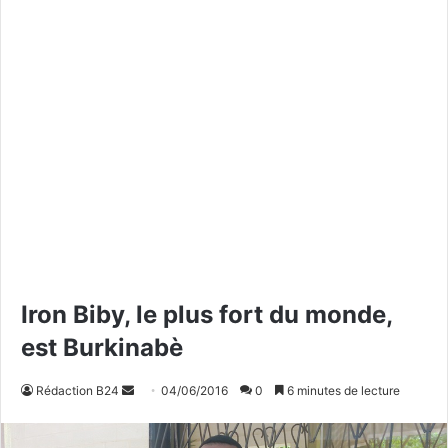
Iron Biby, le plus fort du monde,
est Burkinabè
Rédaction B24
E
04/06/2016
0
6 minutes de lecture
n
v