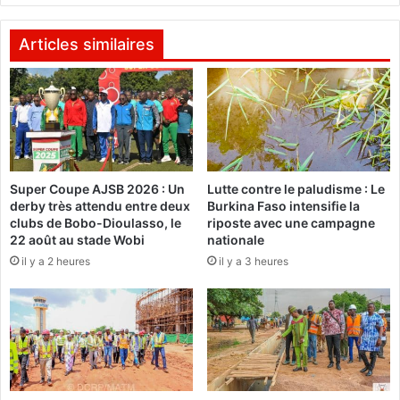
a
a
p
t
r
s
Articles similaires
è
-
s
U
l
n
e
i
d
s
é
e
c
n
Super Coupe AJSB 2026 : Un
Lutte contre le paludisme : Le
è
g
derby très attendu entre deux
Burkina Faso intensifie la
s
a
clubs de Bobo-Dioulasso, le
riposte avec une campagne
d
g
22 août au stade Wobi
nationale
’
e
il y a 2 heures
il y a 3 heures
u
n
n
t
j
d
e
e
u
s
n
f
e
r
h
a