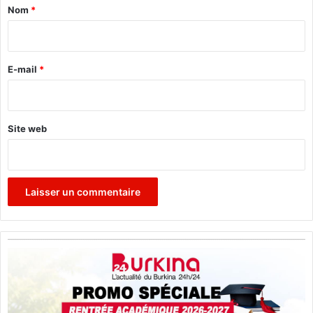
a
Nom
*
i
r
e
E-mail
*
*
Site web