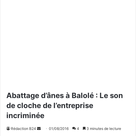
Abattage d’ânes à Balolé : Le son
de cloche de l’entreprise
incriminée
Rédaction B24
E
01/08/2016
4
3 minutes de lecture
n