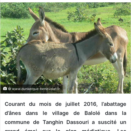
v
o
y
e
r
u
n
c
o
u
r
r
© www.dunkerque-benevolat.fr
i
e
Courant du mois de juillet 2016, l’abattage
l
d’ânes dans le village de Balolé dans la
commune de Tanghin Dassouri a suscité un