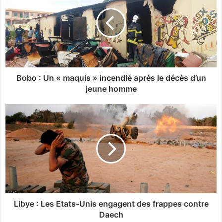
b
o
:
U
n
«
m
a
Bobo : Un « maquis » incendié après le décès d’un
q
jeune homme
u
i
L
s
i
»
b
i
y
n
e
c
:
e
L
n
e
d
s
i
E
Libye : Les Etats-Unis engagent des frappes contre
é
t
Daech