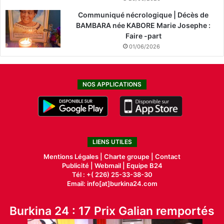
Communiqué nécrologique | Décès de
BAMBARA née KABORE Marie Josephe :
Faire -part
01/06/2026
NOS APPLICATIONS
LIENS UTILES
Mentions Légales |
Charte groupe |
Contact
Publicité
|
Webmail |
Equipe B24
Tél : +( 226) 25-33-38-30
Email: info[at]burkina24.com
Burkina 24 : 17 Prix Galian remportés