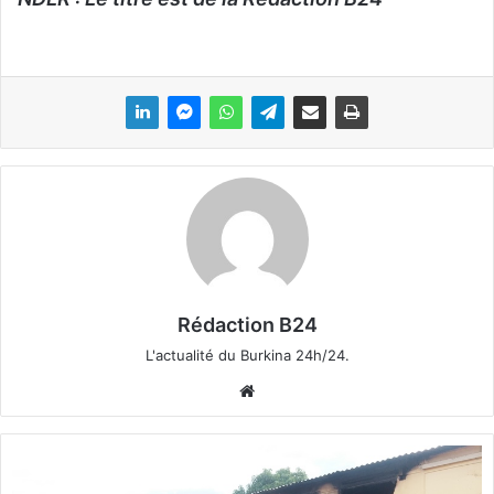
Rédaction B24
L'actualité du Burkina 24h/24.
We
bsi
te
B
o