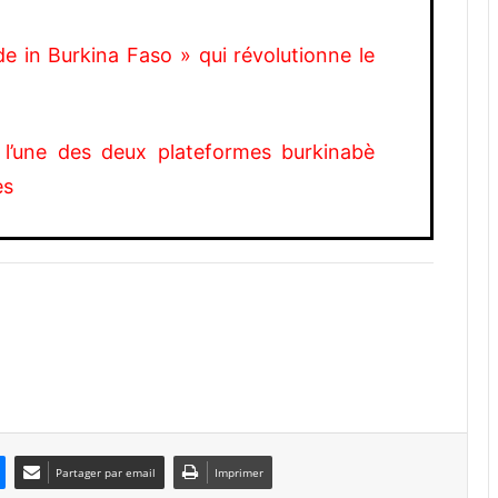
ade in Burkina Faso » qui révolutionne le
, l’une des deux plateformes burkinabè
es
Partager par email
Imprimer