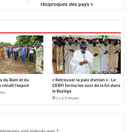
h
réciproques des pays »
e
z
O
b
i
a
n
g
N
g
u
e
es du Bam et du
« Retrouver la paix d’antan » : Le
m
 renaît l’espoir
CERFI forme les voix de la foi dans
a
le Bazèga
utes
:
il y a 4 heures
«
C
e
q
u
bligatoires sont indiqués avec
*