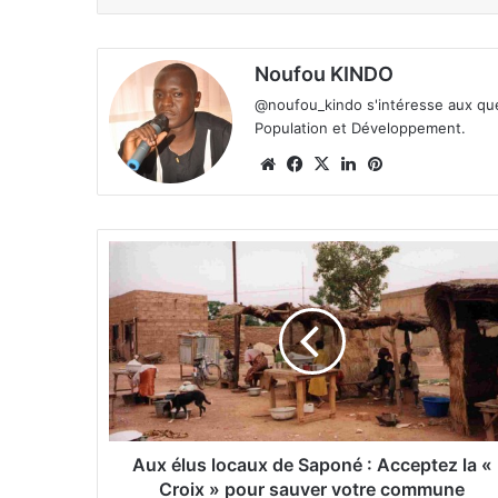
Noufou KINDO
@noufou_kindo s'intéresse aux ques
Population et Développement.
We
Fa
X
Lin
Pin
bsi
ce
ke
ter
te
bo
din
est
ok
A
u
x
é
l
u
s
l
o
c
Aux élus locaux de Saponé : Acceptez la «
a
Croix » pour sauver votre commune