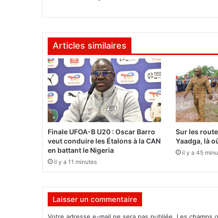
u
x
d
e
Articles similaires
S
a
p
o
n
é
:
A
c
Finale UFOA-B U20 : Oscar Barro
Sur les rout
c
veut conduire les Étalons à la CAN
Yaadga, là où
e
en battant le Nigeria
il y a 45 min
p
il y a 11 minutes
t
e
z
Laisser un commentaire
l
a
Votre adresse e-mail ne sera pas publiée.
Les champs o