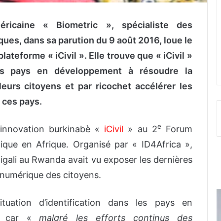
éricaine « Biometric », spécialiste des
ques, dans sa parution du 9 août 2016, loue le
ateforme « iCivil ». Elle trouve que « iCivil »
res pays en développement à résoudre la
leurs citoyens et par ricochet accélérer les
 ces pays.
e
 l’innovation burkinabè «
iCivil
» au 2
Forum
nique en Afrique. Organisé par « ID4Africa »,
 Kigali au Rwanda avait vu exposer les dernières
n numérique des citoyens.
ituation d’identification dans les pays en
te car «
malgré les efforts continus des