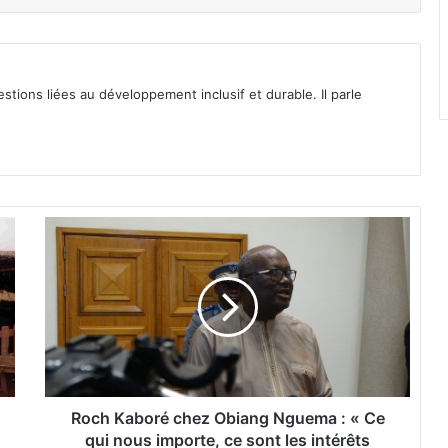
tions liées au développement inclusif et durable. Il parle
R
o
c
h
K
a
b
o
r
é
Roch Kaboré chez Obiang Nguema : « Ce
c
qui nous importe, ce sont les intérêts