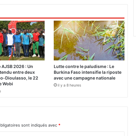
i
d
é
e
s
 AJSB 2026 : Un
Lutte contre le paludisme : Le
ttendu entre deux
Burkina Faso intensifie la riposte
o-Dioulasso, le 22
avec une campagne nationale
e Wobi
il y a 8 heures
s
bligatoires sont indiqués avec
*