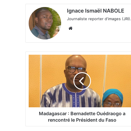
Ignace Ismaël NABOLE
Journaliste reporter d'images (JRI)
We
bsi
te
M
a
d
a
g
a
s
c
a
r
Madagascar : Bernadette Ouédraogo a
rencontré le Président du Faso
: