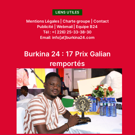
LIENS UTILES
Mentions Légales |
Charte groupe |
Contact
Publicité
|
Webmail |
Equipe B24
Tél : +( 226) 25-33-38-30
Email: info[at]burkina24.com
Burkina 24 : 17 Prix Galian
remportés