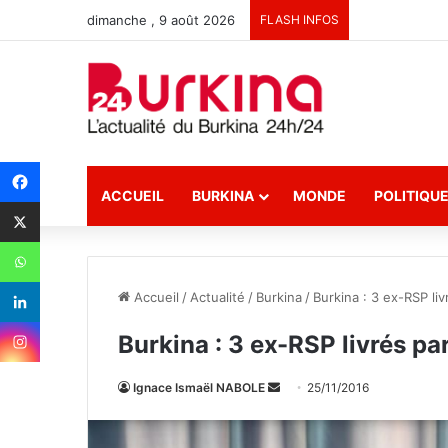
dimanche , 9 août 2026
FLASH INFOS
ACCUEIL
BURKINA
MONDE
POLITIQU
Accueil
/
Actualité
/
Burkina
/
Burkina : 3 ex-RSP liv
Burkina : 3 ex-RSP livrés par
Ignace Ismaël NABOLE
E
25/11/2016
n
v