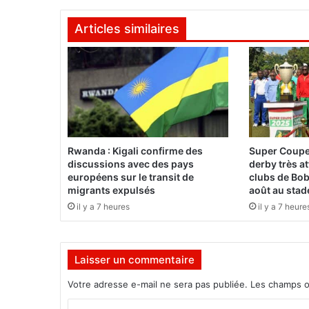
B
e
Articles similaires
r
n
a
d
e
t
t
e
O
Rwanda : Kigali confirme des
Super Coupe
u
discussions avec des pays
derby très a
é
européens sur le transit de
clubs de Bob
d
migrants expulsés
août au stad
r
il y a 7 heures
il y a 7 heure
a
o
g
Laisser un commentaire
o
a
Votre adresse e-mail ne sera pas publiée.
Les champs o
r
e