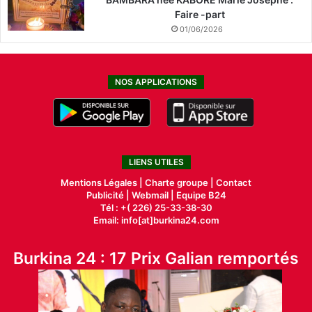
Faire -part
01/06/2026
NOS APPLICATIONS
LIENS UTILES
Mentions Légales |
Charte groupe |
Contact
Publicité
|
Webmail |
Equipe B24
Tél : +( 226) 25-33-38-30
Email: info[at]burkina24.com
Burkina 24 : 17 Prix Galian remportés