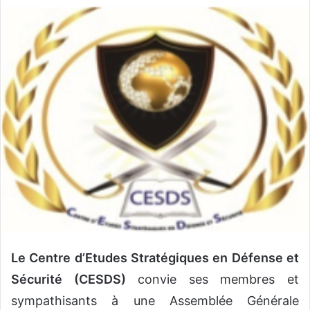
v
o
y
e
r
u
n
c
o
u
r
r
i
e
l
Le Centre d’Etudes Stratégiques en Défense et
Sécurité (CESDS)
convie ses membres et
sympathisants à une Assemblée Générale