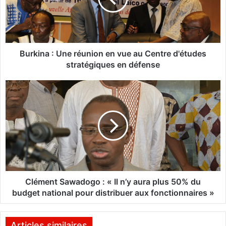
n
a
:
U
n
Burkina : Une réunion en vue au Centre d'études
e
stratégiques en défense
r
é
C
u
l
n
é
i
m
o
e
n
n
e
t
n
S
v
a
u
w
Clément Sawadogo : « Il n’y aura plus 50% du
e
a
budget national pour distribuer aux fonctionnaires »
a
d
u
o
C
g
Articles similaires