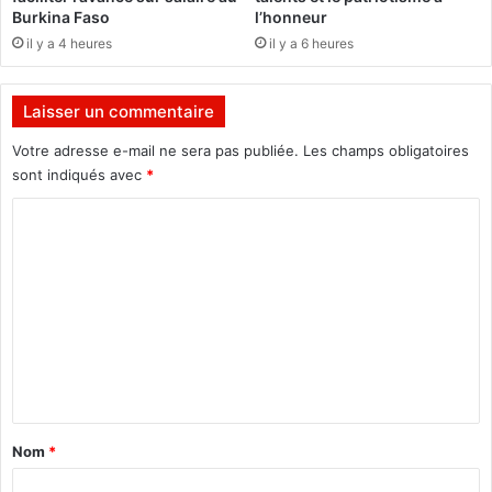
q
d
Burkina Faso
l’honneur
u
u
il y a 4 heures
il y a 6 heures
e
b
s
u
e
d
Laisser un commentaire
n
g
d
e
Votre adresse e-mail ne sera pas publiée.
Les champs obligatoires
é
t
sont indiqués avec
*
f
n
e
C
a
n
t
o
s
i
m
e
o
n
m
a
e
l
p
n
o
t
u
a
r
Nom
*
d
i