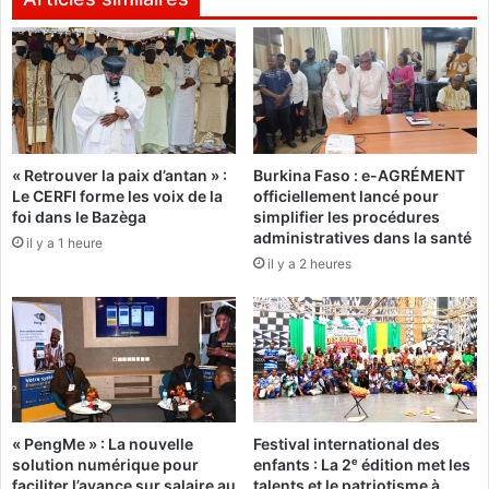
e
o
n
t
:
r
«
e
d
I
'
l
« Retrouver la paix d’antan » :
Burkina Faso : e-AGRÉMENT
é
n
Le CERFI forme les voix de la
officiellement lancé pour
t
’
foi dans le Bazèga
simplifier les procédures
u
y
administratives dans la santé
il y a 1 heure
d
a
il y a 2 heures
e
u
s
r
s
a
t
p
r
l
a
u
t
s
é
5
« PengMe » : La nouvelle
Festival international des
g
0
solution numérique pour
enfants : La 2ᵉ édition met les
i
%
faciliter l’avance sur salaire au
talents et le patriotisme à