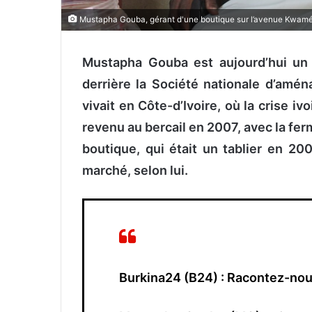
Mustapha Gouba, gérant d'une boutique sur l’avenue Kwam
Mustapha Gouba est aujourd’hui un
derrière la Société nationale d’amé
vivait en Côte-d’Ivoire, où la crise ivo
revenu au bercail en 2007, avec la fer
boutique, qui était un tablier en 20
marché, selon lui.
Burkina24 (B24) : Racontez-n