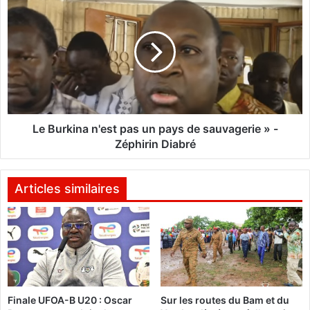
e
e
v
B
e
u
t
r
s
k
:
i
L
n
a
a
C
n
Le Burkina n'est pas un pays de sauvagerie » -
o
'
Zéphirin Diabré
u
e
r
s
s
t
Articles similaires
u
p
p
a
r
s
ê
u
m
n
e
p
a
a
Finale UFOA-B U20 : Oscar
Sur les routes du Bam et du
m
y