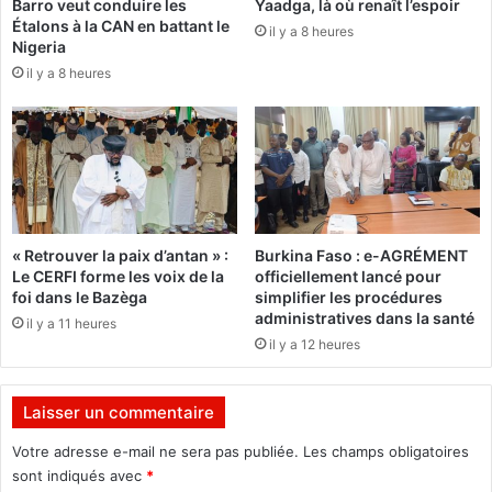
Barro veut conduire les
Yaadga, là où renaît l’espoir
é
s
Étalons à la CAN en battant le
r
il y a 8 heures
d
Nigeria
i
e
il y a 8 heures
c
s
a
a
i
u
n
v
e
a
r
g
e
e
j
r
« Retrouver la paix d’antan » :
Burkina Faso : e-AGRÉMENT
e
i
Le CERFI forme les voix de la
officiellement lancé pour
t
e
foi dans le Bazèga
simplifier les procédures
t
»
administratives dans la santé
il y a 11 heures
e
-
il y a 12 heures
u
Z
n
é
e
p
Laisser un commentaire
c
h
o
i
Votre adresse e-mail ne sera pas publiée.
Les champs obligatoires
n
r
sont indiqués avec
*
d