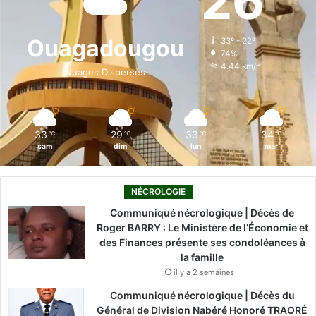
26
b
e
u
a
o
o
d
b
g
k
Ouagadougou
33º - 22º
74%
o
i
e
r
4.44 km/h
Nuages Dispersés
k
n
a
m
33
29
33
34
℃
℃
℃
℃
sam
dim
lun
mar
NÉCROLOGIE
Communiqué nécrologique | Décès de
Roger BARRY : Le Ministère de l’Économie et
des Finances présente ses condoléances à
la famille
il y a 2 semaines
Communiqué nécrologique | Décès du
Général de Division Nabéré Honoré TRAORÉ