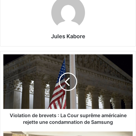
Jules Kabore
V
i
o
l
a
t
i
o
n
d
Violation de brevets : La Cour suprême américaine
e
rejette une condamnation de Samsung
b
r
L