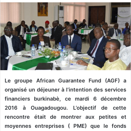
v
o
y
e
r
u
n
c
o
u
r
Le groupe African Guarantee Fund (AGF) a
r
organisé un déjeuner à l’intention des services
i
financiers burkinabè, ce mardi 6 décembre
e
l
2016 à Ouagadougou. L’objectif de cette
rencontre était de montrer aux petites et
moyennes entreprises ( PME) que le fonds