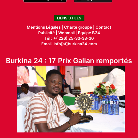
LIENS UTILES
Mentions Légales |
Charte groupe |
Contact
Publicité
|
Webmail |
Equipe B24
Tél : +( 226) 25-33-38-30
Email: info[at]burkina24.com
Burkina 24 : 17 Prix Galian remportés