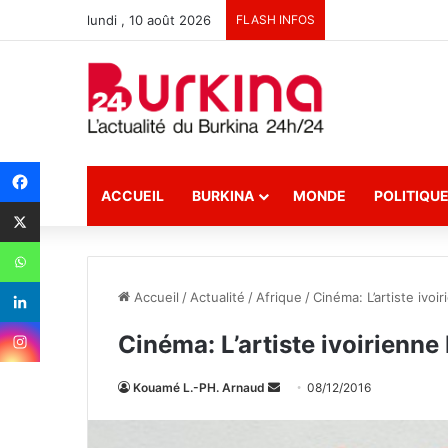
lundi , 10 août 2026
FLASH INFOS
ACCUEIL
BURKINA
MONDE
POLITIQU
Accueil
/
Actualité
/
Afrique
/
Cinéma: L’artiste ivo
Cinéma: L’artiste ivoirienn
Kouamé L.-PH. Arnaud
E
08/12/2016
n
v