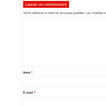
n
Laisser un commentaire
t
Votre adresse e-mail ne sera pas publiée.
Les champs o
:
«
C
o
L
m
e
s
m
c
e
h
o
n
s
t
e
s
a
Nom
*
s
i
e
r
c
o
e
E-mail
*
m
*
p
l