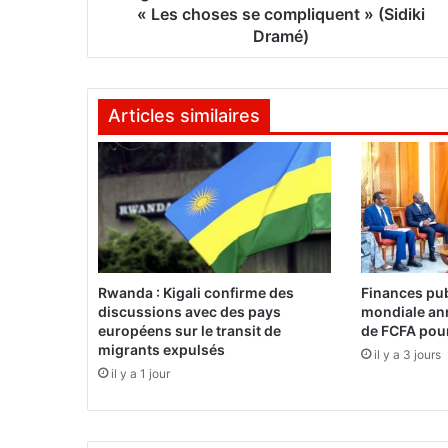
n
« Les choses se compliquent » (Sidiki
s
Dramé)
S
Y
N
Articles similaires
A
T
I
C
e
t
G
o
u
Rwanda : Kigali confirme des
Finances pub
v
discussions avec des pays
mondiale an
e
européens sur le transit de
de FCFA pour
r
migrants expulsés
il y a 3 jours
n
il y a 1 jour
e
m
e