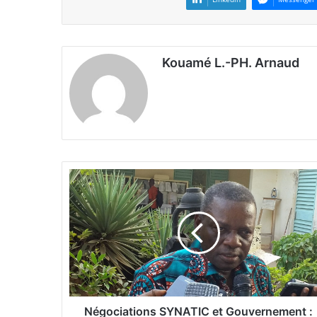
Kouamé L.-PH. Arnaud
N
é
g
o
c
i
a
t
i
o
Négociations SYNATIC et Gouvernement :