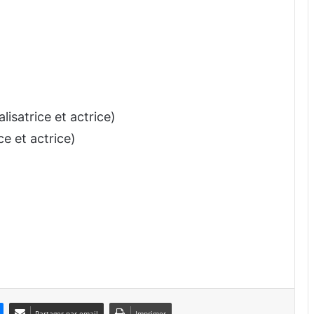
satrice et actrice)
ce et actrice)
Partager par email
Imprimer