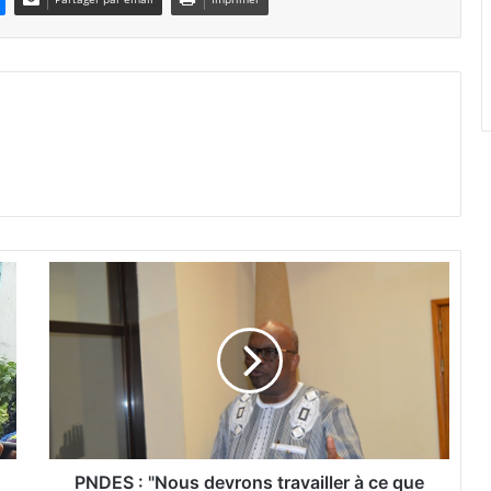
P
N
D
E
S
:
"
N
o
u
PNDES : "Nous devrons travailler à ce que