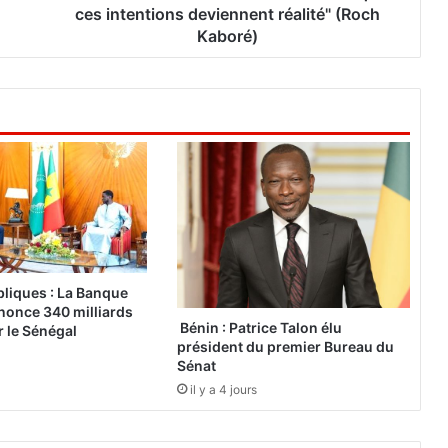
s
ces intentions deviennent réalité" (Roch
d
Kaboré)
e
v
r
o
n
s
t
r
a
v
a
i
liques : La Banque
l
nonce 340 milliards
l
Bénin : Patrice Talon élu
 le Sénégal
président du premier Bureau du
e
Sénat
r
à
il y a 4 jours
c
e