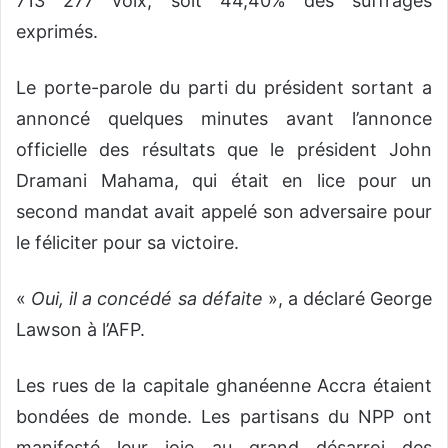
713 277 voix, soit 44,40% des suffrages
exprimés.
Le porte-parole du parti du président sortant a
annoncé quelques minutes avant l’annonce
officielle des résultats que le président John
Dramani Mahama, qui était en lice pour un
second mandat avait appelé son adversaire pour
le féliciter pour sa victoire.
«
Oui, il a concédé sa défaite
», a déclaré George
Lawson à l’
AFP
.
Les rues de la capitale ghanéenne Accra étaient
bondées de monde. Les partisans du
NPP
ont
manifesté leur joie au grand désarroi des