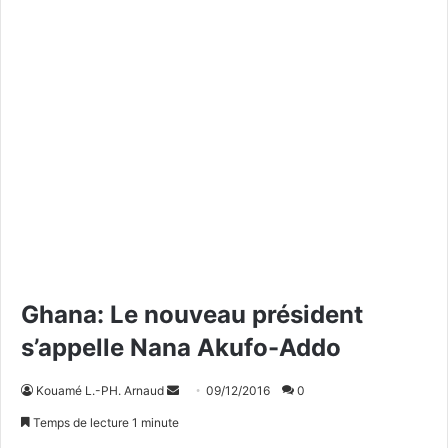
Ghana: Le nouveau président
s’appelle Nana Akufo-Addo
Kouamé L.-PH. Arnaud
E
09/12/2016
0
n
Temps de lecture 1 minute
v