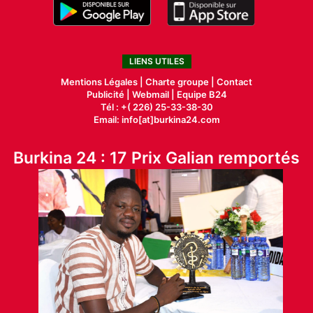
LIENS UTILES
Mentions Légales |
Charte groupe |
Contact
Publicité
|
Webmail |
Equipe B24
Tél : +( 226) 25-33-38-30
Email: info[at]burkina24.com
Burkina 24 : 17 Prix Galian remportés