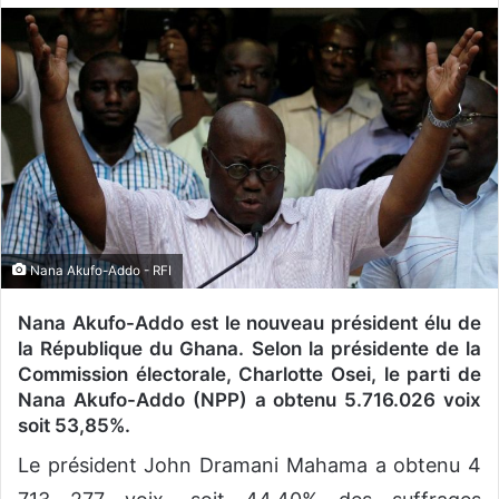
o
y
e
r
u
n
c
o
u
r
Nana Akufo-Addo - RFI
r
i
Nana Akufo-Addo est le nouveau président élu de
e
la République du Ghana. Selon la présidente de la
l
Commission électorale, Charlotte Osei, le parti de
Nana Akufo-Addo (
NPP
) a obtenu 5.716.026 voix
soit 53,85%.
Le président John Dramani Mahama a obtenu 4