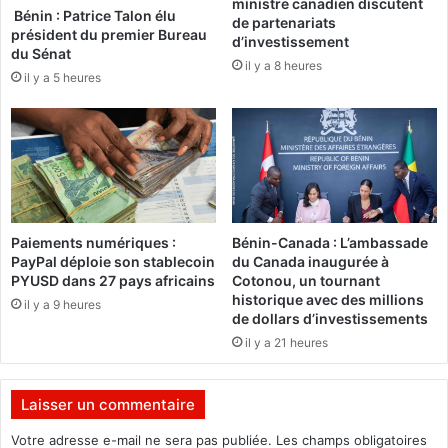
ministre canadien discutent
l
i
Bénin : Patrice Talon élu
de partenariats
e
c
président du premier Bureau
d’investissement
m
i
du Sénat
il y a 8 heures
e
e
il y a 5 heures
n
r
t
e
l
n
e
f
P
u
a
i
r
t
t
e
Paiements numériques :
Bénin-Canada : L’ambassade
e
e
PayPal déploie son stablecoin
du Canada inaugurée à
n
PYUSD dans 27 pays africains
Cotonou, un tournant
s
historique avec des millions
a
t
il y a 9 heures
de dollars d’investissements
r
m
i
il y a 21 heures
o
a
r
t
t
Laisser un commentaire
p
o
Votre adresse e-mail ne sera pas publiée.
Les champs obligatoires
u