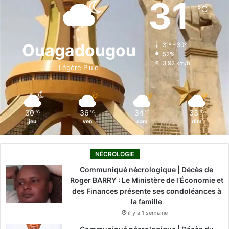
31
℃
b
e
u
a
o
o
d
b
g
k
Ouagadougou
31º - 30º
52%
o
i
e
r
3.92 km/h
Légère Pluie
k
n
a
m
30
36
34
33
℃
℃
℃
℃
jeu
ven
sam
dim
NÉCROLOGIE
Communiqué nécrologique | Décès de
Roger BARRY : Le Ministère de l’Économie et
des Finances présente ses condoléances à
la famille
il y a 1 semaine