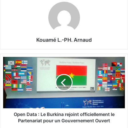
Kouamé L.-PH. Arnaud
O
p
e
n
D
a
t
a
:
L
Open Data : Le Burkina rejoint officiellement le
e
Partenariat pour un Gouvernement Ouvert
B