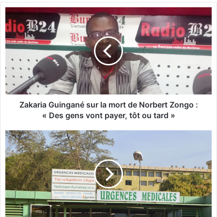
Z
a
k
a
r
i
a
G
u
i
Zakaria Guingané sur la mort de Norbert Zongo :
n
« Des gens vont payer, tôt ou tard »
g
a
S
n
a
é
n
s
t
u
é
r
:
l
L
a
a
m
f