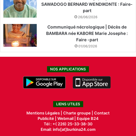
SAWADOGO BERNARD WENDIKONTE : Faire-
part
26/06/2026
Communiqué nécrologique | Décès de
BAMBARA née KABORE Marie Josephe :
Faire -part
01/06/2026
NOS APPLICATIONS
LIENS UTILES
Mentions Légales |
Charte groupe |
Contact
Publicité
|
Webmail |
Equipe B24
Tél : +( 226) 25-33-38-30
Email: info[at]burkina24.com