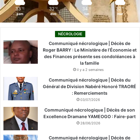
m
33
32
34
32
℃
℃
℃
℃
sam
dim
lun
mar
NÉCROLOGIE
Communiqué nécrologique | Décès de
Roger BARRY : Le Ministère de l’Économie et
des Finances présente ses condoléances à
la famille
il y a 2 semaines
Communiqué nécrologique | Décès du
Général de Division Nabéré Honoré TRAORÉ
: Remerciements
03/07/2026
Communiqué nécrologique | Décès de son
Excellence Dramane YAMEOGO : Faire-part
28/06/2026
Communiqué nécrologique | Décès de