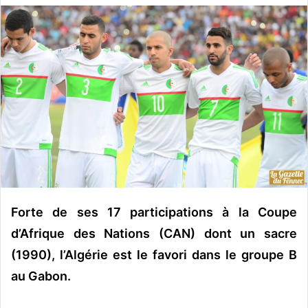
v
o
y
e
r
u
n
c
o
u
r
r
Forte de ses 17 participations à la Coupe
i
e
d’Afrique des Nations (CAN) dont un sacre
l
(1990), l’Algérie est le favori dans le groupe B
au Gabon.