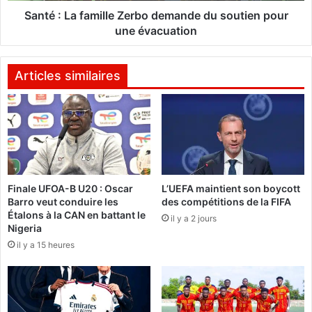
o
a
Santé : La famille Zerbo demande du soutien pour
r
m
une évacuation
t
i
d
l
e
l
Articles similaires
N
e
o
Z
r
e
b
r
e
b
r
o
t
d
Finale UFOA-B U20 : Oscar
L’UEFA maintient son boycott
Z
e
Barro veut conduire les
des compétitions de la FIFA
o
m
Étalons à la CAN en battant le
n
il y a 2 jours
a
Nigeria
g
n
il y a 15 heures
o
d
e
:
d
«
u
s