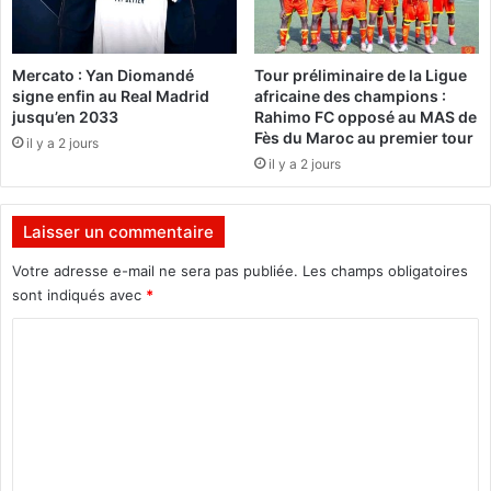
D
o
e
u
s
t
Mercato : Yan Diomandé
Tour préliminaire de la Ligue
g
i
signe enfin au Real Madrid
africaine des champions :
e
e
jusqu’en 2033
Rahimo FC opposé au MAS de
n
n
Fès du Maroc au premier tour
il y a 2 jours
s
p
il y a 2 jours
v
o
o
u
n
r
Laisser un commentaire
t
u
p
n
Votre adresse e-mail ne sera pas publiée.
Les champs obligatoires
a
e
sont indiqués avec
*
y
é
e
C
v
r
a
o
,
c
m
t
u
ô
a
m
t
t
e
o
i