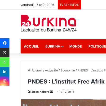
vendredi , 7 août 2026
FLASH INFOS
ACCUEIL
BURKINA
MONDE
POLITIQU
Accueil
/
Actualité
/
Économie
/
PNDES : L’institut F
PNDES : L’institut Free Afrik
Jules Kabore
E
17/12/2016
n
v