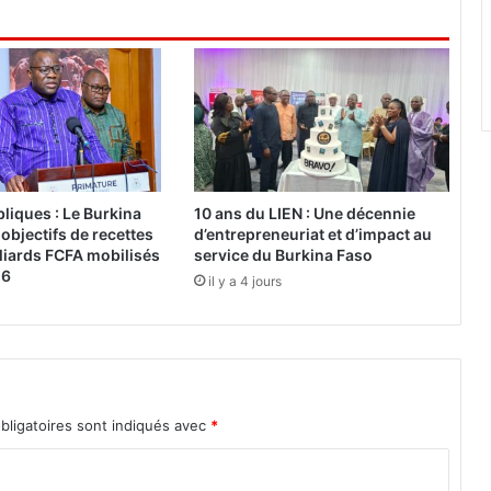
i
l
l
e
«
T
h
o
m
liques : Le Burkina
10 ans du LIEN : Une décennie
a
objectifs de recettes
d’entrepreneuriat et d’impact au
s
liards FCFA mobilisés
service du Burkina Faso
S
26
il y a 4 jours
a
n
k
a
r
a
bligatoires sont indiqués avec
*
»
p
o