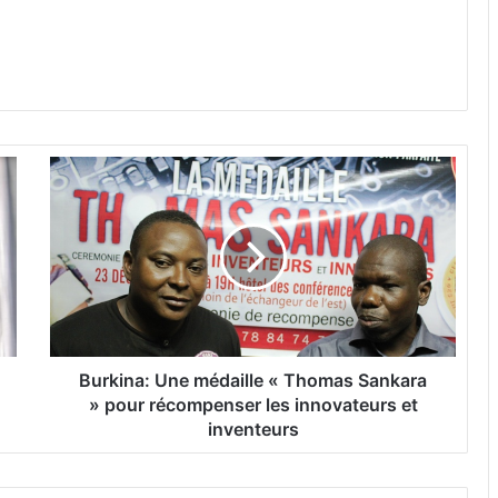
B
u
r
k
i
n
a
:
U
n
Burkina: Une médaille « Thomas Sankara
e
» pour récompenser les innovateurs et
m
inventeurs
é
d
a