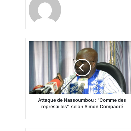
A
t
t
a
q
u
e
d
e
N
Attaque de Nassoumbou : "Comme des
a
représailles", selon Simon Compaoré
s
s
o
u