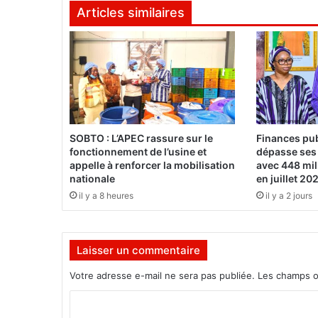
Articles similaires
m
b
o
u
:
"
C
o
m
SOBTO : L’APEC rassure sur le
Finances pub
m
fonctionnement de l’usine et
dépasse ses 
e
appelle à renforcer la mobilisation
avec 448 mil
d
nationale
en juillet 20
e
il y a 8 heures
il y a 2 jours
s
r
e
Laisser un commentaire
p
r
Votre adresse e-mail ne sera pas publiée.
Les champs o
é
s
C
a