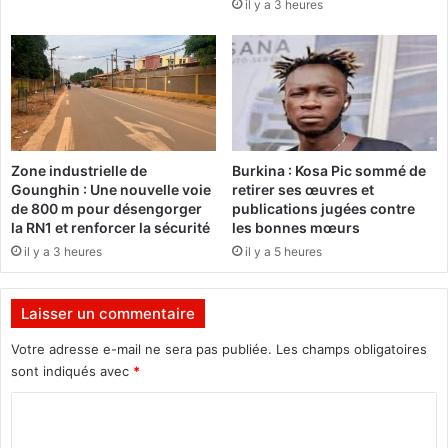
il y a 3 heures
d
é
j
à
p
r
ê
t
Zone industrielle de
Burkina : Kosa Pic sommé de
p
Gounghin : Une nouvelle voie
retirer ses œuvres et
o
de 800 m pour désengorger
publications jugées contre
u
la RN1 et renforcer la sécurité
les bonnes mœurs
r
il y a 3 heures
il y a 5 heures
l
e
s
Laisser un commentaire
u
i
Votre adresse e-mail ne sera pas publiée.
Les champs obligatoires
v
sont indiqués avec
*
i
C
-
é
o