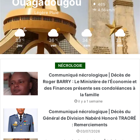
Ouagadougou
46%
o
i
e
r
4.56 km/h
Légère Pluie
k
n
a
m
33
36
34
33
℃
℃
℃
℃
jeu
ven
sam
dim
NÉCROLOGIE
Communiqué nécrologique | Décès de
Roger BARRY : Le Ministère de l’Économie et
des Finances présente ses condoléances à
la famille
il y a 1 semaine
Communiqué nécrologique | Décès du
Général de Division Nabéré Honoré TRAORÉ
: Remerciements
03/07/2026