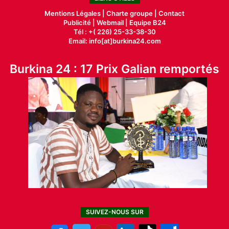
Mentions Légales |
Charte groupe |
Contact
Publicité
|
Webmail |
Equipe B24
Tél : +( 226) 25-33-38-30
Email: info[at]burkina24.com
Burkina 24 : 17 Prix Galian remportés
SUIVEZ-NOUS SUR