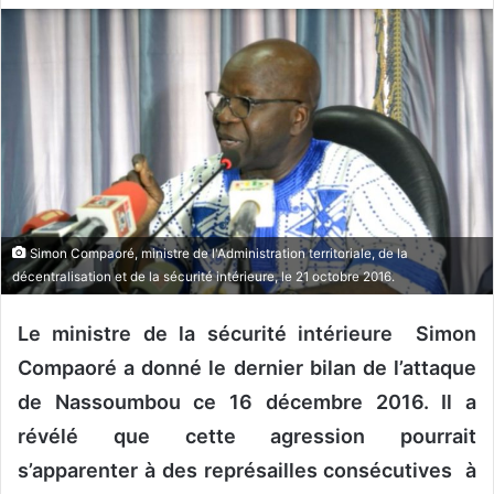
v
o
y
e
r
u
n
c
o
Simon Compaoré, ministre de l'Administration territoriale, de la
u
décentralisation et de la sécurité intérieure, le 21 octobre 2016.
r
r
Le ministre de la sécurité intérieure Simon
i
Compaoré a donné le dernier bilan de l’attaque
e
l
de Nassoumbou ce 16 décembre 2016. Il a
révélé que cette agression pourrait
s’apparenter à des représailles consécutives à