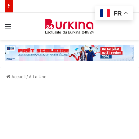
FR
Menu
Accueil
/
A La Une