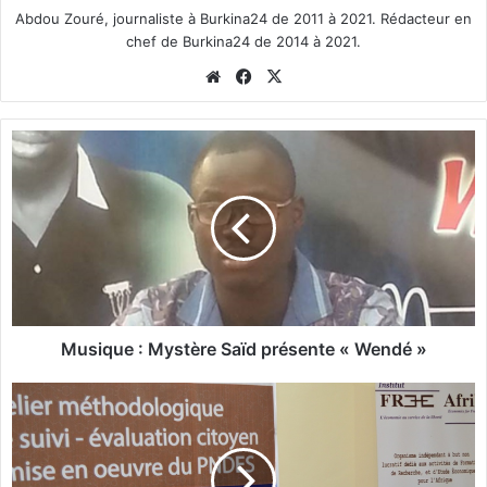
Abdou Zouré, journaliste à Burkina24 de 2011 à 2021. Rédacteur en
chef de Burkina24 de 2014 à 2021.
We
Fa
X
bsi
ce
te
bo
M
ok
u
s
i
q
u
e
:
M
y
Musique : Mystère Saïd présente « Wendé »
s
t
P
è
N
r
D
e
E
S
S