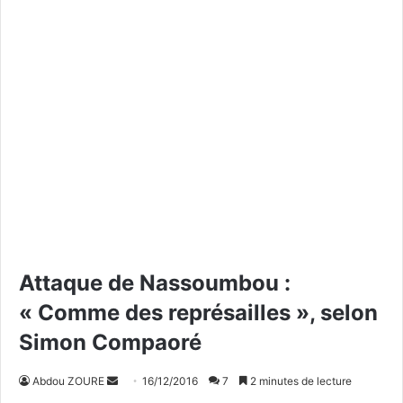
Attaque de Nassoumbou :
« Comme des représailles », selon
Simon Compaoré
Abdou ZOURE
E
16/12/2016
7
2 minutes de lecture
n