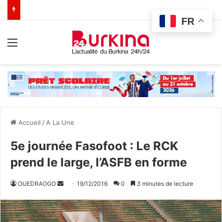
FR
Menu
Accueil
/
A La Une
5e journée Fasofoot : Le RCK
prend le large, l’ASFB en forme
OUEDRAOGO
E
19/12/2016
0
3 minutes de lecture
n
v
o