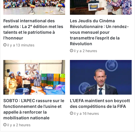
d
u
e
s
d
t
Festival international des
Les Jeudis du Cinéma
é
r
enfants : La 2ᵉ édition met les
Révolutionnaire : Un rendez-
f
i
talents et le patriotisme à
vous mensuel pour
e
a
l’honneur
transmettre l’esprit de la
n
l
Révolution
il y a 13 minutes
s
B
il y a 2 heures
e
u
e
r
t
k
d
i
e
n
s
a
é
d
c
é
SOBTO : L’APEC rassure sur le
L’UEFA maintient son boycott
u
n
fonctionnement de l’usine et
des compétitions de la FIFA
r
o
appelle à renforcer la
il y a 16 heures
i
n
mobilisation nationale
t
c
il y a 2 heures
é
e
o