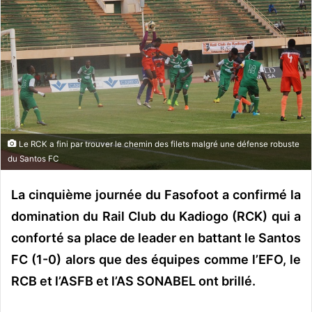
y
e
r
u
n
c
o
u
Le RCK a fini par trouver le chemin des filets malgré une défense robuste
r
du Santos FC
r
i
La cinquième journée du Fasofoot a confirmé la
e
l
domination du Rail Club du Kadiogo (RCK) qui a
conforté sa place de leader en battant le Santos
FC (1-0) alors que des équipes comme l’EFO, le
RCB et l’ASFB et l’AS SONABEL ont brillé.