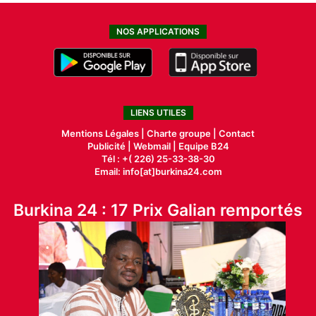
NOS APPLICATIONS
LIENS UTILES
Mentions Légales |
Charte groupe |
Contact
Publicité
|
Webmail |
Equipe B24
Tél : +( 226) 25-33-38-30
Email: info[at]burkina24.com
Burkina 24 : 17 Prix Galian remportés