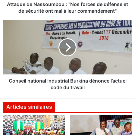
N
Attaque de Nassoumbou : "Nos forces de défense et
a
de sécurité ont mal à leur commandement"
s
s
C
o
o
u
n
m
s
b
e
o
i
u
l
:
n
"
a
N
t
Conseil national industrial Burkina dénonce l’actuel
o
i
code du travail
s
o
f
n
o
a
Articles similaires
r
l
c
i
e
n
s
d