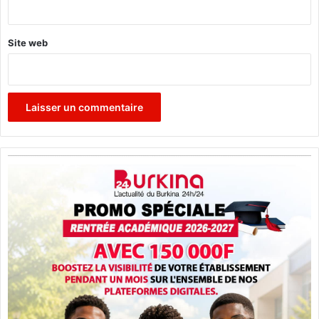
*
t
"
Site web