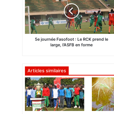
j
o
u
r
n
é
e
F
5e journée Fasofoot : Le RCK prend le
a
large, l’ASFB en forme
s
o
f
o
Articles similaires
o
t
:
L
e
R
C
K
p