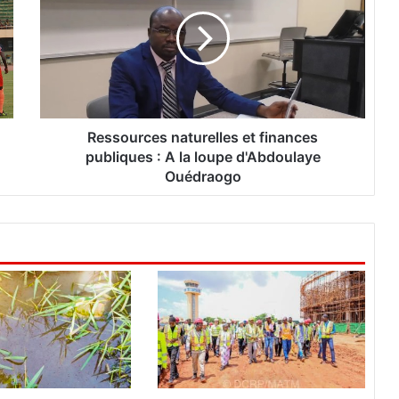
s
s
o
u
r
c
e
s
Ressources naturelles et finances
n
publiques : A la loupe d'Abdoulaye
a
Ouédraogo
t
u
r
e
l
l
e
s
e
t
f
i