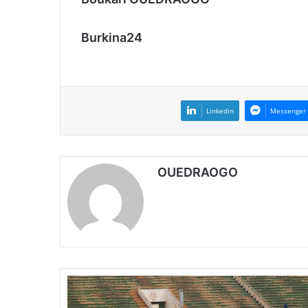
Burkina24
Linkedin
Messenger
OUEDRAOGO
5
e