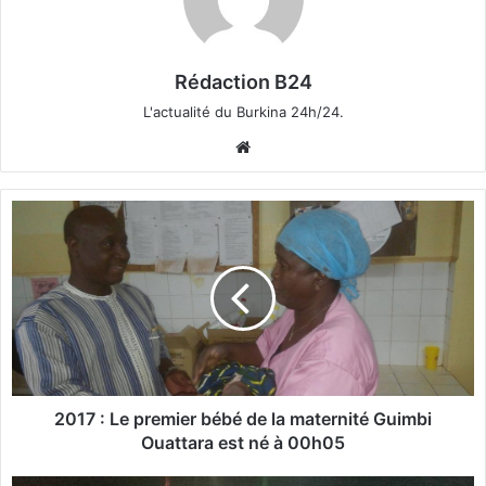
Rédaction B24
L'actualité du Burkina 24h/24.
We
bsi
te
2
0
1
7
:
L
e
p
r
2017 : Le premier bébé de la maternité Guimbi
e
Ouattara est né à 00h05
m
i