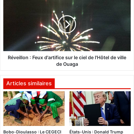
R
e
é
r
v
b
e
é
i
b
l
é
l
d
o
e
n
l
:
Réveillon : Feux d'artifice sur le ciel de l'Hôtel de ville
a
F
de Ouaga
m
e
a
u
t
x
Articles similaires
e
d
r
'
n
a
i
r
t
t
é
i
G
f
Bobo-Dioulasso : Le CEGECI
États-Unis : Donald Trump
u
i