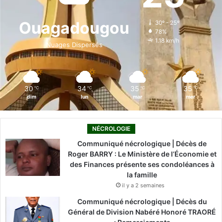
o
d
b
g
k
Ouagadougou
30º - 25º
78%
o
i
e
r
1.18 km/h
Nuages Dispersés
k
n
a
m
30
34
35
35
℃
℃
℃
℃
dim
lun
mar
mer
NÉCROLOGIE
Communiqué nécrologique | Décès de
Roger BARRY : Le Ministère de l’Économie et
des Finances présente ses condoléances à
la famille
il y a 2 semaines
Communiqué nécrologique | Décès du
Général de Division Nabéré Honoré TRAORÉ