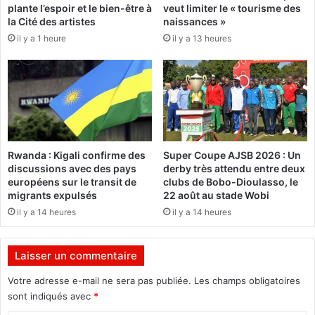
plante l’espoir et le bien-être à
veut limiter le « tourisme des
i
c
la Cité des artistes
naissances »
m
e
il y a 1 heure
il y a 13 heures
b
s
i
u
O
r
u
l
a
e
t
c
t
i
a
e
Rwanda : Kigali confirme des
Super Coupe AJSB 2026 : Un
r
l
discussions avec des pays
derby très attendu entre deux
a
d
européens sur le transit de
clubs de Bobo-Dioulasso, le
e
e
migrants expulsés
22 août au stade Wobi
s
l
il y a 14 heures
il y a 14 heures
t
'
n
H
é
ô
Laisser un commentaire
à
t
0
e
Votre adresse e-mail ne sera pas publiée.
Les champs obligatoires
0
l
sont indiqués avec
*
h
d