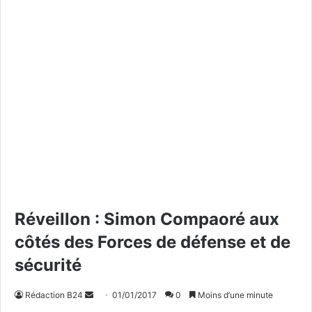
Réveillon : Simon Compaoré aux
côtés des Forces de défense et de
sécurité
Rédaction B24
E
01/01/2017
0
Moins d’une minute
n