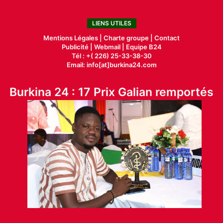
LIENS UTILES
Mentions Légales |
Charte groupe |
Contact
Publicité
|
Webmail |
Equipe B24
Tél : +( 226) 25-33-38-30
Email: info[at]burkina24.com
Burkina 24 : 17 Prix Galian remportés