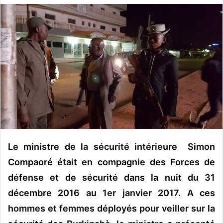
v
o
y
e
r
u
n
c
o
u
r
r
Le ministre de la sécurité intérieure Simon
i
Compaoré était en compagnie des Forces de
e
défense et de sécurité dans la nuit du 31
l
décembre 2016 au 1er janvier 2017. A ces
hommes et femmes déployés pour veiller sur la