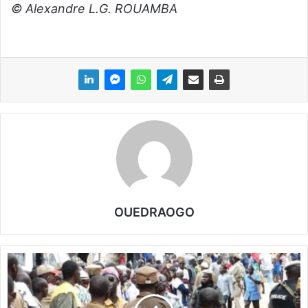
© Alexandre L.G. ROUAMBA
OUEDRAOGO
K
o
g
l