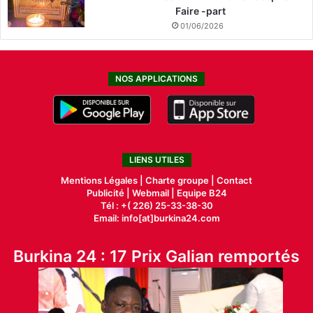
Faire -part
01/06/2026
NOS APPLICATIONS
LIENS UTILES
Mentions Légales |
Charte groupe |
Contact
Publicité
|
Webmail |
Equipe B24
Tél : +( 226) 25-33-38-30
Email: info[at]burkina24.com
Burkina 24 : 17 Prix Galian remportés