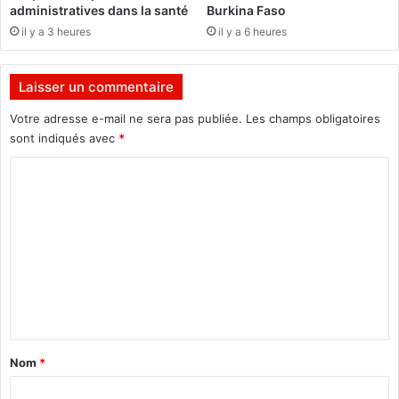
a
administratives dans la santé
Burkina Faso
e
n
il y a 3 heures
il y a 6 heures
,
d
q
e
u
à
Laisser un commentaire
’
S
i
a
Votre adresse e-mail ne sera pas publiée.
Les champs obligatoires
l
l
sont indiqués avec
*
s
i
s
f
C
o
o
o
i
u
m
e
D
n
i
m
t
a
e
t
l
r
l
n
o
o
t
u
d
b
e
a
Nom
*
l
d
i
é
é