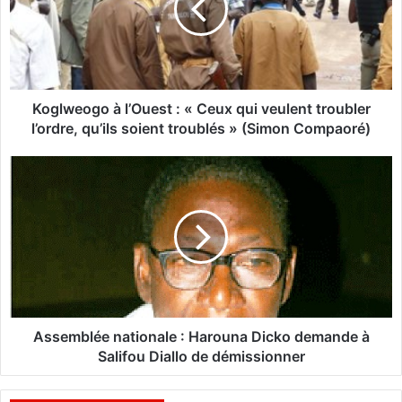
w
e
o
g
o
à
Koglweogo à l’Ouest : « Ceux qui veulent troubler
l
l’ordre, qu’ils soient troublés » (Simon Compaoré)
’
O
A
u
s
e
s
s
e
t
m
:
b
«
l
C
é
e
e
u
n
Assemblée nationale : Harouna Dicko demande à
x
a
Salifou Diallo de démissionner
q
t
u
i