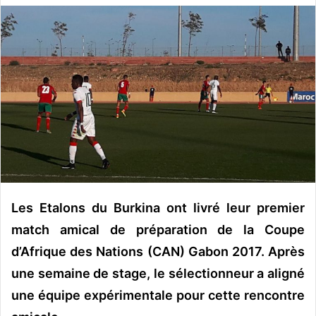
v
o
y
e
r
u
n
c
o
u
r
r
Les Etalons du Burkina ont livré leur premier
i
match amical de préparation de la Coupe
e
d’Afrique des Nations (CAN) Gabon 2017. Après
l
une semaine de stage, le sélectionneur a aligné
une équipe expérimentale pour cette rencontre