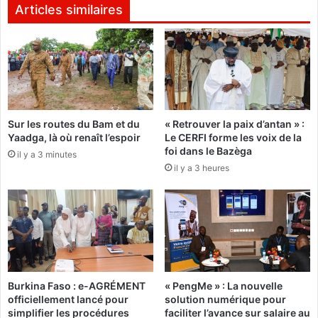
i
o
Articles similaires
v
n
e
a
u
l
l
e
e
:
n
H
t
a
Sur les routes du Bam et du
« Retrouver la paix d’antan » :
t
r
Yaadga, là où renaît l’espoir
Le CERFI forme les voix de la
r
o
foi dans le Bazèga
o
il y a 3 minutes
u
il y a 3 heures
u
n
b
a
l
D
e
i
r
c
l
k
’
o
o
d
Burkina Faso : e-AGRÉMENT
« PengMe » : La nouvelle
r
e
officiellement lancé pour
solution numérique pour
d
m
simplifier les procédures
faciliter l’avance sur salaire au
r