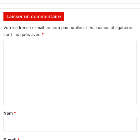
e
a
5
n
0
s
Laisser un commentaire
a
l
n
'
Votre adresse e-mail ne sera pas publiée.
Les champs obligatoires
s
O
sont indiqués avec
*
u
C
e
s
o
t
m
m
e
n
t
a
Nom
*
i
r
e
E-mail
*