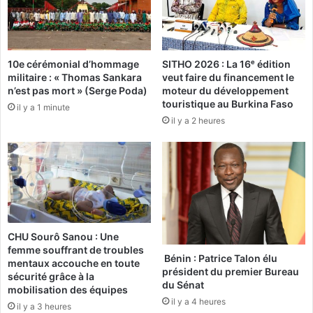
n
w
p
e
r
o
e
g
10e cérémonial d’hommage
SITHO 2026 : La 16ᵉ édition
m
o
militaire : « Thomas Sankara
veut faire du financement le
i
:
n’est pas mort » (Serge Poda)
moteur du développement
e
L
touristique au Burkina Faso
il y a 1 minute
r
a
il y a 2 heures
e
t
n
e
f
n
a
s
n
i
t
o
à
n
l
m
CHU Sourô Sanou : Une
'
o
femme souffrant de troubles
â
n
Bénin : Patrice Talon élu
mentaux accouche en toute
g
t
président du premier Bureau
sécurité grâce à la
e
du Sénat
e
mobilisation des équipes
d
d
il y a 4 heures
il y a 3 heures