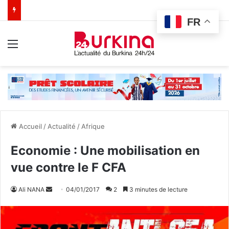
FR
Menu
Accueil
/
Actualité
/
Afrique
Economie : Une mobilisation en
vue contre le F CFA
Ali NANA
E
04/01/2017
2
3 minutes de lecture
n
v
o