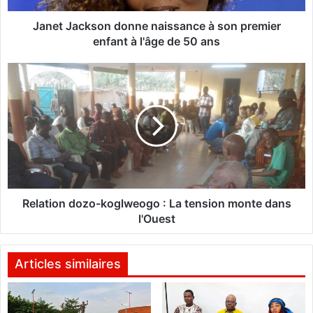
k
s
Janet Jackson donne naissance à son premier
o
enfant à l'âge de 50 ans
n
d
R
o
e
n
l
n
a
e
t
n
i
a
o
i
n
s
d
s
o
Relation dozo-koglweogo : La tension monte dans
a
z
l'Ouest
n
o
c
-
e
k
Articles similaires
à
o
s
g
o
l