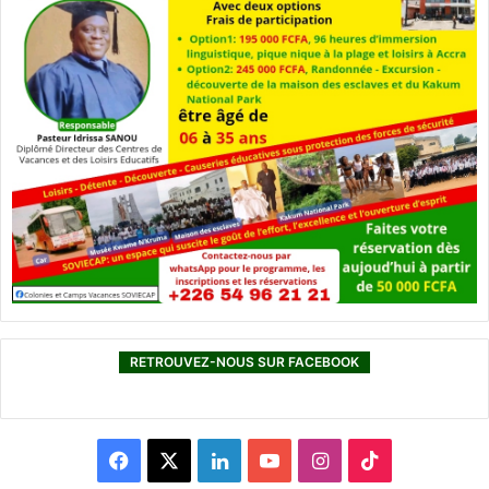
RETROUVEZ-NOUS SUR FACEBOOK
F
X
L
Y
I
T