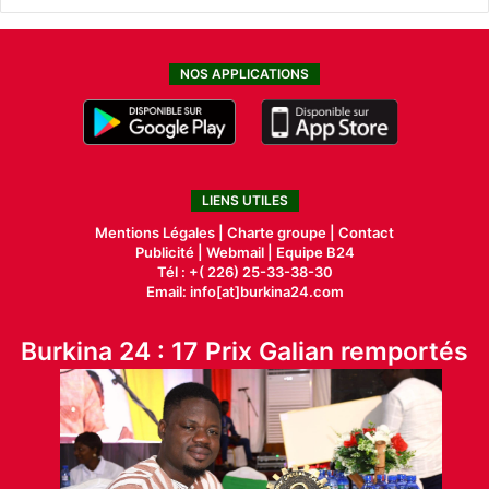
NOS APPLICATIONS
LIENS UTILES
Mentions Légales |
Charte groupe |
Contact
Publicité
|
Webmail |
Equipe B24
Tél : +( 226) 25-33-38-30
Email: info[at]burkina24.com
Burkina 24 : 17 Prix Galian remportés