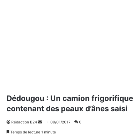
Dédougou : Un camion frigorifique
contenant des peaux d’ânes saisi
Rédaction B24
E
09/01/2017
0
n
Temps de lecture 1 minute
v