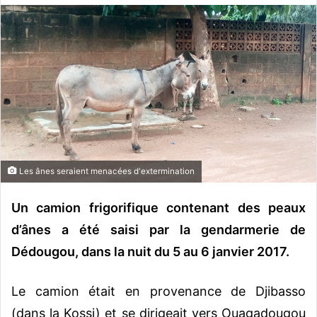
o
y
e
r
u
n
c
o
u
r
Les ânes seraient menacées d'extermination
r
i
Un camion frigorifique contenant des peaux
e
d’ânes a été saisi par la gendarmerie de
l
Dédougou, dans la nuit du 5 au 6 janvier 2017.
Le camion était en provenance de Djibasso
(dans la Kossi) et se dirigeait vers Ouagadougou