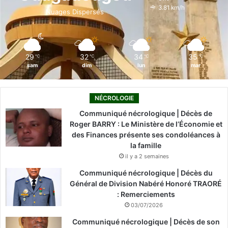
o
i
e
r
3.81 km/h
Nuages Dispersés
k
n
a
m
29
32
34
35
℃
℃
℃
℃
sam
dim
lun
mar
NÉCROLOGIE
Communiqué nécrologique | Décès de
Roger BARRY : Le Ministère de l’Économie et
des Finances présente ses condoléances à
la famille
il y a 2 semaines
Communiqué nécrologique | Décès du
Général de Division Nabéré Honoré TRAORÉ
: Remerciements
03/07/2026
Communiqué nécrologique | Décès de son