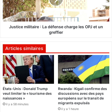
u
c
o
e
r
m
g
i
a
l
Justice militaire : La défense charge les OPJ et un
n
i
greffier
i
t
s
a
e
i
Articles similaires
l
r
e
e
1
:
0
L
k
a
m
d
d
é
États-Unis : Donald Trump
Rwanda : Kigali confirme des
e
f
veut limiter le « tourisme des
discussions avec des pays
O
e
naissances »
européens sur le transit de
u
n
migrants expulsés
il y a 58 minutes
a
s
il y a 1 heure
g
e