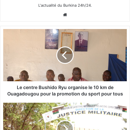
L'actualité du Burkina 24h/24.
We
bsi
te
L
e
c
e
n
t
r
e
B
u
Le centre Bushido Ryu organise le 10 km de
s
Ouagadougou pour la promotion du sport pour tous
h
i
J
d
u
o
s
R
t
y
i