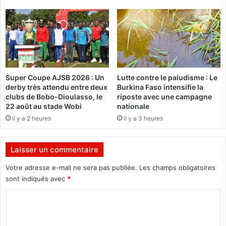
a
c
d
h
o
a
u
r
g
g
o
e
u
l
Super Coupe AJSB 2026 : Un
Lutte contre le paludisme : Le
p
e
derby très attendu entre deux
Burkina Faso intensifie la
o
s
clubs de Bobo-Dioulasso, le
riposte avec une campagne
u
O
22 août au stade Wobi
nationale
r
P
il y a 2 heures
il y a 3 heures
l
J
a
e
p
t
Laisser un commentaire
r
u
o
n
Votre adresse e-mail ne sera pas publiée.
Les champs obligatoires
m
g
sont indiqués avec
*
o
r
t
C
e
i
f
o
o
f