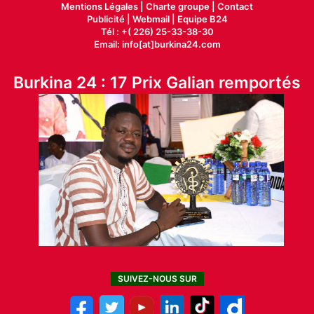
Mentions Légales |
Charte groupe |
Contact
Publicité
|
Webmail |
Equipe B24
Tél : +( 226) 25-33-38-30
Email: info[at]burkina24.com
Burkina 24 : 17 Prix Galian remportés
SUIVEZ-NOUS SUR