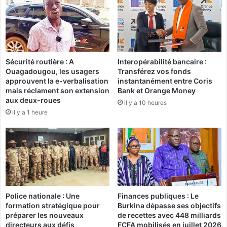
n
g
m
o
o
u
r
t
:
Sécurité routière : A
Interopérabilité bancaire :
e
M
Ouagadougou, les usagers
Transférez vos fonds
t
a
approuvent la e-verbalisation
instantanément entre Coris
d
r
mais réclament son extension
Bank et Orange Money
e
i
aux deux-roues
il y a 10 heures
u
a
il y a 1 heure
x
g
b
e
l
d
e
e
s
v
s
œ
é
u
s
x
Police nationale : Une
Finances publiques : Le
d
à
formation stratégique pour
Burkina dépasse ses objectifs
a
l
préparer les nouveaux
de recettes avec 448 milliards
n
'
directeurs aux défis
FCFA mobilisés en juillet 2026