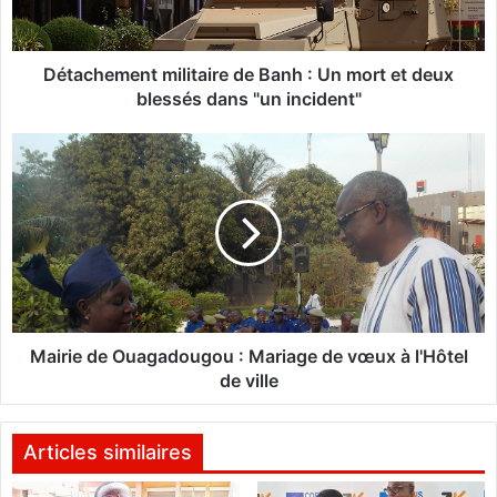
e
m
e
n
Détachement militaire de Banh : Un mort et deux
t
blessés dans "un incident"
m
i
M
l
a
i
i
t
r
a
i
i
e
r
d
e
e
d
O
e
u
Mairie de Ouagadougou : Mariage de vœux à l'Hôtel
B
a
de ville
a
g
n
a
h
d
Articles similaires
:
o
U
u