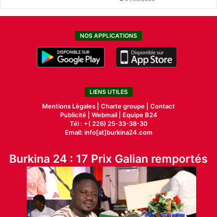
NOS APPLICATIONS
LIENS UTILES
Mentions Légales |
Charte groupe |
Contact
Publicité
|
Webmail |
Equipe B24
Tél : +( 226) 25-33-38-30
Email: info[at]burkina24.com
Burkina 24 : 17 Prix Galian remportés