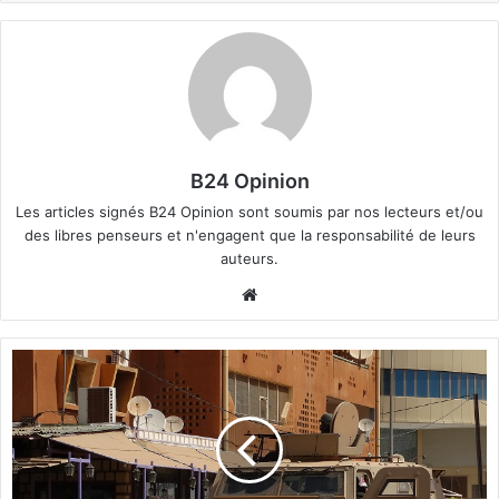
B24 Opinion
Les articles signés B24 Opinion sont soumis par nos lecteurs et/ou
des libres penseurs et n'engagent que la responsabilité de leurs
auteurs.
We
bsi
te
D
é
t
a
c
h