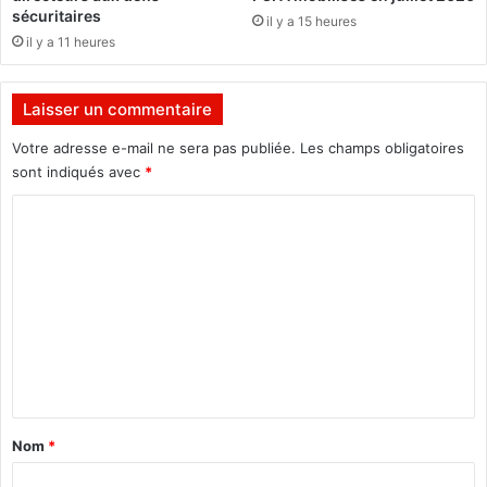
s
H
sécuritaires
il y a 15 heures
"
ô
il y a 11 heures
u
t
n
e
i
l
Laisser un commentaire
n
d
c
Votre adresse e-mail ne sera pas publiée.
Les champs obligatoires
e
i
v
sont indiqués avec
*
d
i
C
e
l
n
l
o
t
e
m
"
m
e
n
t
a
Nom
*
i