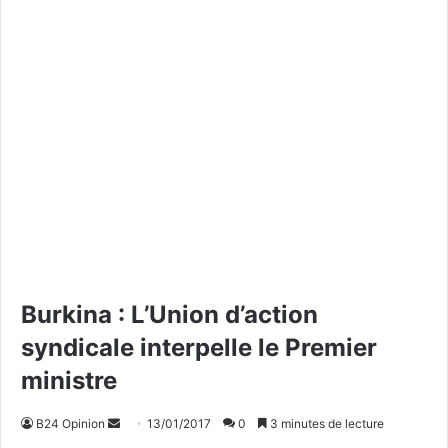
Burkina : L’Union d’action
syndicale interpelle le Premier
ministre
B24 Opinion
E
13/01/2017
0
3 minutes de lecture
n