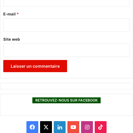
r
e
E-mail
*
*
Site web
RETROUVEZ-NOUS SUR FACEBOOK
F
X
L
Y
I
T