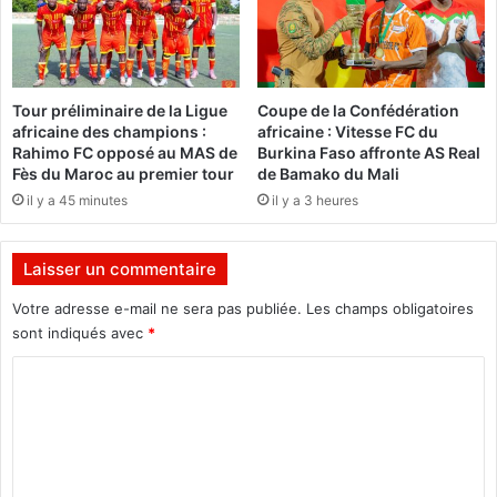
n
r
’
a
a
l
j
a
a
Tour préliminaire de la Ligue
Coupe de la Confédération
m
m
africaine des champions :
africaine : Vitesse FC du
a
a
Rahimo FC opposé au MAS de
Burkina Faso affronte AS Real
i
i
Fès du Maroc au premier tour
de Bamako du Mali
n
s
il y a 45 minutes
il y a 3 heures
à
d
G
o
i
u
Laisser un commentaire
l
t
b
é
Votre adresse e-mail ne sera pas publiée.
Les champs obligatoires
e
sont indiqués avec
*
r
»
t
C
,
O
c
o
u
o
m
é
n
d
f
m
r
i