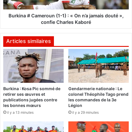
:
#
A
C
b
a
Burkina # Cameroun (1-1) : « On n’a jamais douté »,
l
m
confie Charles Kaboré
a
e
s
r
s
o
Articles similaires
é
u
O
n
u
é
(
d
1
r
-
a
1
Burkina : Kosa Pic sommé de
Gendarmerie nationale : Le
o
)
retirer ses œuvres et
colonel Théophile Tago prend
g
publications jugées contre
les commandes de la 3e
o
:
les bonnes mœurs
Légion
p
«
il y a 13 minutes
il y a 29 minutes
a
s
O
s
n
e