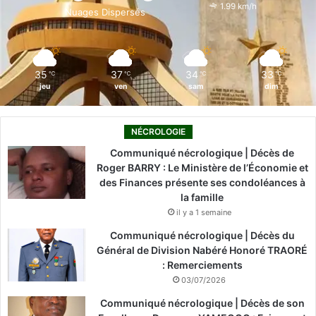
o
i
e
r
1.99 km/h
Nuages Dispersés
k
n
a
m
35
37
34
33
℃
℃
℃
℃
jeu
ven
sam
dim
NÉCROLOGIE
Communiqué nécrologique | Décès de
Roger BARRY : Le Ministère de l’Économie et
des Finances présente ses condoléances à
la famille
il y a 1 semaine
Communiqué nécrologique | Décès du
Général de Division Nabéré Honoré TRAORÉ
: Remerciements
03/07/2026
Communiqué nécrologique | Décès de son