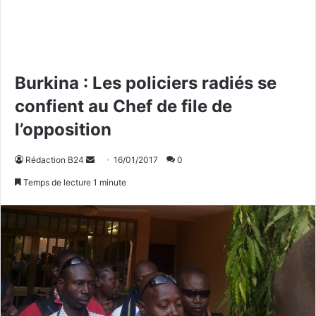
Burkina : Les policiers radiés se
confient au Chef de file de
l’opposition
Rédaction B24
E
16/01/2017
0
n
Temps de lecture 1 minute
v
o
y
e
r
u
n
c