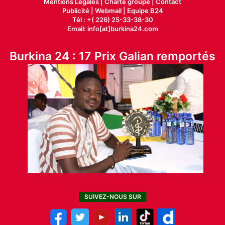
Mentions Légales |
Charte groupe |
Contact
Publicité
|
Webmail |
Equipe B24
Tél : +( 226) 25-33-38-30
Email: info[at]burkina24.com
Burkina 24 : 17 Prix Galian remportés
SUIVEZ-NOUS SUR