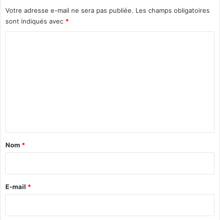
e
Votre adresse e-mail ne sera pas publiée.
Les champs obligatoires
c
sont indiqués avec
*
a
p
C
o
o
r
a
m
l
m
M
a
e
d
n
i
O
t
u
a
Nom
*
é
i
d
r
r
a
e
E-mail
*
o
g
*
o