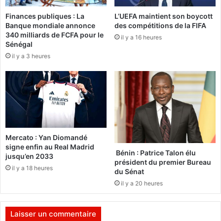
o
a
Finances publiques : La
L’UEFA maintient son boycott
y
n
Banque mondiale annonce
des compétitions de la FIFA
é
s
340 milliards de FCFA pour le
e
il y a 16 heures
d
Sénégal
s
e
il y a 3 heures
p
r
i
s
o
n
f
e
Mercato : Yan Diomandé
r
signe enfin au Real Madrid
m
Bénin : Patrice Talon élu
jusqu’en 2033
e
président du premier Bureau
il y a 18 heures
du Sénat
p
o
il y a 20 heures
u
r
Laisser un commentaire
l