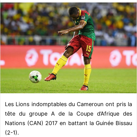
v
o
y
e
r
u
n
c
o
u
r
r
i
e
Les Lions indomptables du Cameroun ont pris la
l
tête du groupe A de la Coupe d’Afrique des
Nations (CAN) 2017 en battant la Guinée Bissau
(2-1).