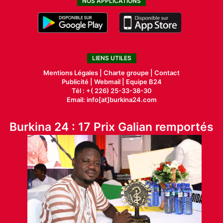
NOS APPLICATIONS
LIENS UTILES
Mentions Légales |
Charte groupe |
Contact
Publicité
|
Webmail |
Equipe B24
Tél : +( 226) 25-33-38-30
Email: info[at]burkina24.com
Burkina 24 : 17 Prix Galian remportés