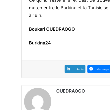
Ce qui lui reste à faire, c’est de tro
match entre le Burkina et la Tunisie se 
à 16 h.
Boukari OUEDRAOGO
Burkina24
Linkedin
Messenger
OUEDRAOGO