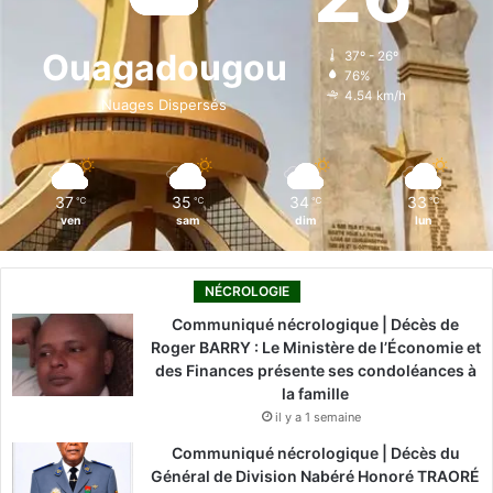
b
e
u
a
o
o
d
b
g
k
Ouagadougou
37º - 26º
76%
o
i
e
r
4.54 km/h
Nuages Dispersés
k
n
a
m
37
35
34
33
℃
℃
℃
℃
ven
sam
dim
lun
NÉCROLOGIE
Communiqué nécrologique | Décès de
Roger BARRY : Le Ministère de l’Économie et
des Finances présente ses condoléances à
la famille
il y a 1 semaine
Communiqué nécrologique | Décès du
Général de Division Nabéré Honoré TRAORÉ