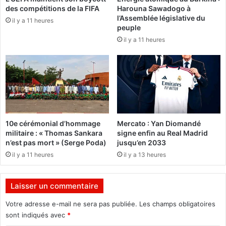
l
des compétitions de la FIFA
Harouna Sawadogo à
E
i
l’Assemblée législative du
D
il y a 11 heures
b
peuple
E
è
il y a 11 heures
A
r
O
e
d
n
e
t
s
d
P
e
e
s
u
d
10e cérémonial d’hommage
Mercato : Yan Diomandé
p
é
militaire : « Thomas Sankara
signe enfin au Real Madrid
l
t
n’est pas mort » (Serge Poda)
jusqu’en 2033
e
e
il y a 11 heures
il y a 13 heures
s
n
u
s
Laisser un commentaire
Votre adresse e-mail ne sera pas publiée.
Les champs obligatoires
sont indiqués avec
*