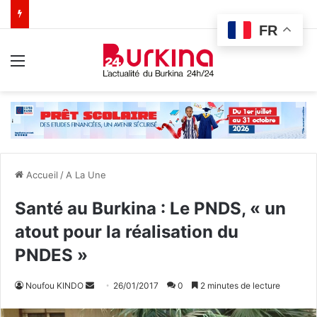
FR
Menu
Accueil
/
A La Une
Santé au Burkina : Le PNDS, « un
atout pour la réalisation du
PNDES »
Noufou KINDO
E
26/01/2017
0
2 minutes de lecture
n