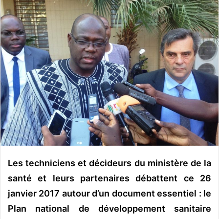
v
o
y
e
r
u
n
c
o
u
r
r
i
e
Les techniciens et décideurs du ministère de la
l
santé et leurs partenaires débattent ce 26
janvier 2017 autour d’un document essentiel : le
Plan national de développement sanitaire