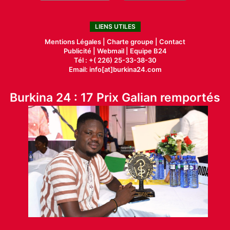
LIENS UTILES
Mentions Légales |
Charte groupe |
Contact
Publicité
|
Webmail |
Equipe B24
Tél : +( 226) 25-33-38-30
Email: info[at]burkina24.com
Burkina 24 : 17 Prix Galian remportés