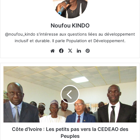
Noufou KINDO
@noufou_kindo s'intéresse aux questions liées au développement
inclusif et durable. Il parle Population et Développement.
We
Fa
X
Lin
Pin
bsi
ce
ke
ter
te
bo
din
est
C
ok
ô
t
e
d
’
I
v
o
i
Côte d’Ivoire : Les petits pas vers la CEDEAO des
r
Peuples