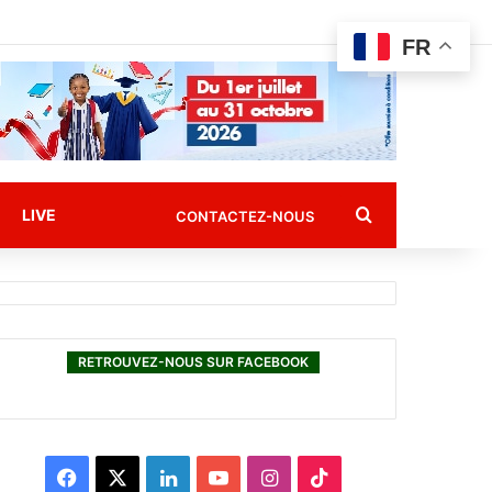
FR
Rechercher
LIVE
CONTACTEZ-NOUS
RETROUVEZ-NOUS SUR FACEBOOK
F
X
L
Y
I
T