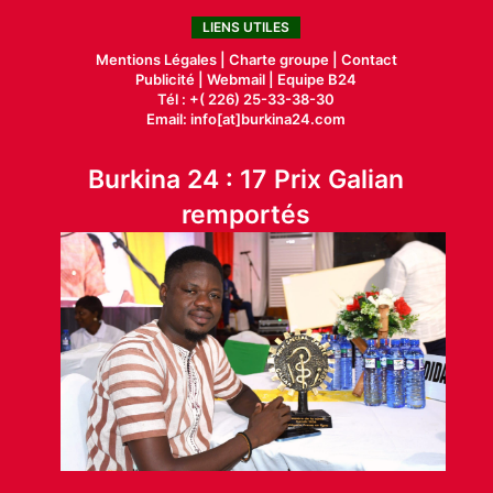
LIENS UTILES
Mentions Légales |
Charte groupe |
Contact
Publicité
|
Webmail |
Equipe B24
Tél : +( 226) 25-33-38-30
Email: info[at]burkina24.com
Burkina 24 : 17 Prix Galian
remportés