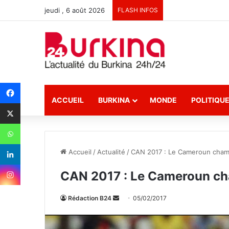
jeudi , 6 août 2026
FLASH INFOS
ACCUEIL
BURKINA
MONDE
POLITIQU
Accueil
/
Actualité
/
CAN 2017 : Le Cameroun champ
CAN 2017 : Le Cameroun cha
Rédaction B24
E
05/02/2017
n
v