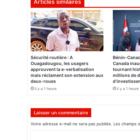
Articles similaires
i
t
e
c
t
u
r
e
d
Sécurité routière : A
Bénin-Canad
e
Ouagadougou, les usagers
Canada inau
l
approuvent la e-verbalisation
tournant his
'
mais réclament son extension aux
millions de d
deux-roues
d’investiss
A
s
il y a 1 heure
il y a 1 heure
s
e
m
Laisser un commentaire
b
l
Votre adresse e-mail ne sera pas publiée.
Les champs o
é
e
C