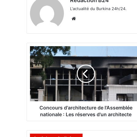
Rédaction B24
L'actualité du Burkina 24h/24.
We
bsi
te
C
o
n
c
o
u
r
s
d
'
Concours d'architecture de l'Assemblée
a
nationale : Les réserves d'un architecte
r
c
h