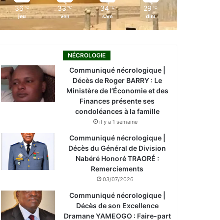
36
33
34
29
℃
℃
℃
℃
jeu
ven
sam
dim
NÉCROLOGIE
Communiqué nécrologique |
Décès de Roger BARRY : Le
Ministère de l’Économie et des
Finances présente ses
condoléances à la famille
il y a 1 semaine
Communiqué nécrologique |
Décès du Général de Division
Nabéré Honoré TRAORÉ :
Remerciements
03/07/2026
Communiqué nécrologique |
Décès de son Excellence
Dramane YAMEOGO : Faire-part