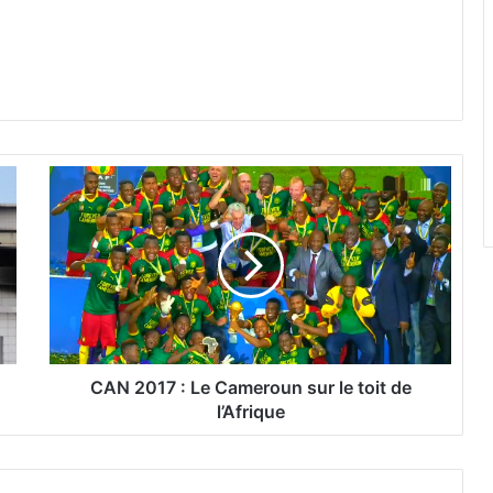
C
A
N
2
0
1
7
:
L
e
CAN 2017 : Le Cameroun sur le toit de
C
l’Afrique
a
m
e