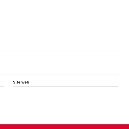
q
u
e
Site web