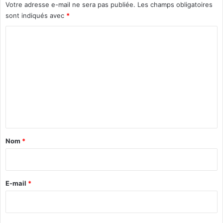
Votre adresse e-mail ne sera pas publiée.
Les champs obligatoires
sont indiqués avec
*
C
o
m
m
e
n
t
a
Nom
*
i
r
e
E-mail
*
*