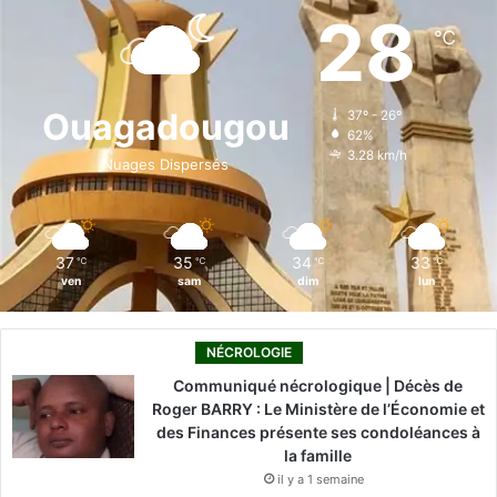
e
k
T
t
T
28
℃
b
e
u
a
o
o
d
b
g
k
Ouagadougou
37º - 26º
62%
o
i
e
r
3.28 km/h
Nuages Dispersés
k
n
a
m
37
35
34
33
℃
℃
℃
℃
ven
sam
dim
lun
NÉCROLOGIE
Communiqué nécrologique | Décès de
Roger BARRY : Le Ministère de l’Économie et
des Finances présente ses condoléances à
la famille
il y a 1 semaine