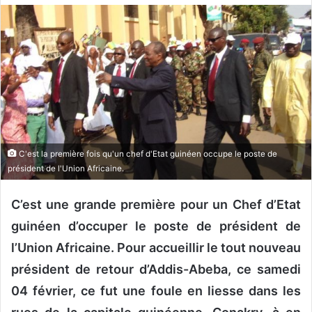
o
y
e
r
u
n
c
o
u
C'est la première fois qu'un chef d'Etat guinéen occupe le poste de
r
président de l'Union Africaine.
r
i
C’est une grande première pour un Chef d’Etat
e
guinéen d’occuper le poste de président de
l
l’Union Africaine. Pour accueillir le tout nouveau
président de retour d’Addis-Abeba, ce samedi
04 février, ce fut une foule en liesse dans les