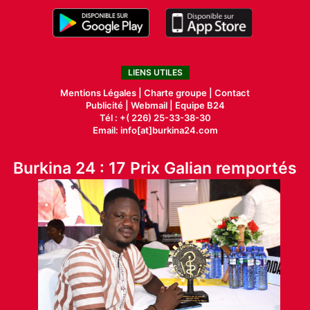
LIENS UTILES
Mentions Légales |
Charte groupe |
Contact
Publicité
|
Webmail |
Equipe B24
Tél : +( 226) 25-33-38-30
Email: info[at]burkina24.com
Burkina 24 : 17 Prix Galian remportés