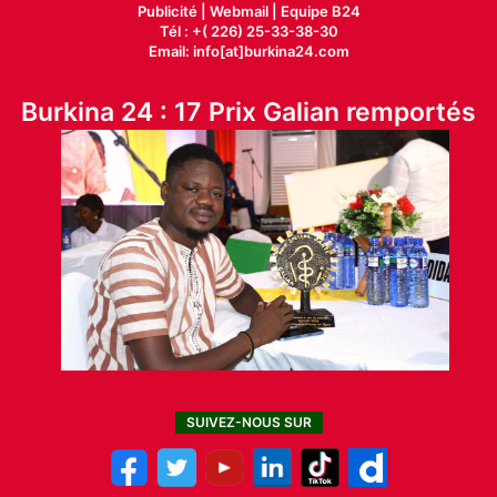
Publicité
|
Webmail |
Equipe B24
Tél : +( 226) 25-33-38-30
Email: info[at]burkina24.com
Burkina 24 : 17 Prix Galian remportés
SUIVEZ-NOUS SUR