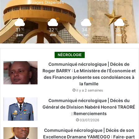
Nuages Dispersés
k
n
a
m
31
32
34
35
℃
℃
℃
℃
sam
dim
lun
mar
NÉCROLOGIE
Communiqué nécrologique | Décès de
Roger BARRY : Le Ministère de l’Économie et
des Finances présente ses condoléances à
la famille
il y a 2 semaines
Communiqué nécrologique | Décès du
Général de Division Nabéré Honoré TRAORÉ
: Remerciements
03/07/2026
Communiqué nécrologique | Décès de son
Excellence Dramane YAMEOGO : Faire-part