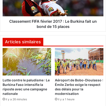
d
e
'
m
u
e
n
n
"
t
Classement FIFA février 2017 : Le Burkina fait un
c
F
bond de 15 places
h
I
a
F
t
A
Articles similaires
b
f
o
é
t
v
"
r
p
i
a
e
r
r
Lutte contre le paludisme : Le
Aéroport de Bobo-Dioulasso :
l
2
Burkina Faso intensifie la
Émile Zerbo exige le respect
a
0
riposte avec une campagne
des délais pour la
P
1
nationale
modernisation
r
7
il y a 26 minutes
il y a 1 heure
é
:
s
L