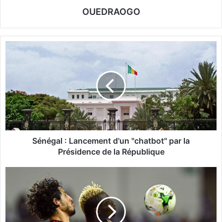
OUEDRAOGO
S
é
n
é
g
a
l
:
L
a
Sénégal : Lancement d'un "chatbot" par la
n
Présidence de la République
c
e
C
m
l
e
a
n
s
t
s