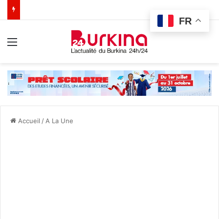
FR
Menu
Accueil
/
A La Une