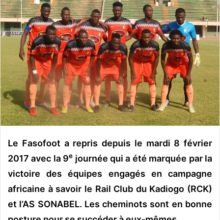
o
y
e
r
u
n
c
o
u
r
r
i
Le Fasofoot a repris depuis le mardi 8 février
e
e
2017 avec la 9
journée qui a été marquée par la
l
victoire des équipes engagés en campagne
africaine à savoir le Rail Club du Kadiogo (RCK)
et l’AS SONABEL. Les cheminots sont en bonne
posture pour se succéder à eux-mêmes.