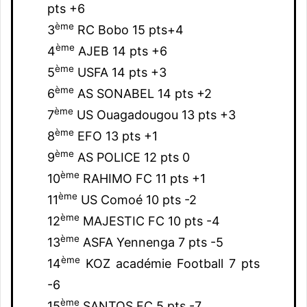
pts +6
ème
3
RC Bobo 15 pts+4
ème
4
AJEB 14 pts +6
ème
5
USFA 14 pts +3
ème
6
AS SONABEL 14 pts +2
ème
7
US Ouagadougou 13 pts +3
ème
8
EFO 13 pts +1
ème
9
AS POLICE 12 pts 0
ème
10
RAHIMO FC 11 pts +1
ème
11
US Comoé 10 pts -2
ème
12
MAJESTIC FC 10 pts -4
ème
13
ASFA Yennenga 7 pts -5
ème
14
KOZ académie Football 7 pts
-6
ème
15
SANTOS FC 5 pts -7