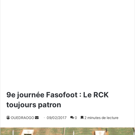
9e journée Fasofoot : Le RCK
toujours patron
OUEDRAOGO
E
09/02/2017
0
2 minutes de lecture
n
v