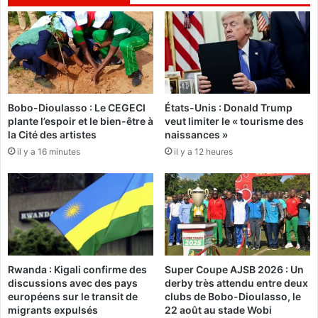
o
a
n
u
c
l
é
G
e
r
d
o
a
l
Bobo-Dioulasso : Le CEGECI
États-Unis : Donald Trump
n
l
plante l’espoir et le bien-être à
veut limiter le « tourisme des
s
e
la Cité des artistes
naissances »
l
m
il y a 16 minutes
il y a 12 heures
e
u
p
n
r
d
é
:
s
L
c
e
o
B
l
u
Rwanda : Kigali confirme des
Super Coupe AJSB 2026 : Un
a
r
discussions avec des pays
derby très attendu entre deux
i
k
européens sur le transit de
clubs de Bobo-Dioulasso, le
r
i
migrants expulsés
22 août au stade Wobi
e
n