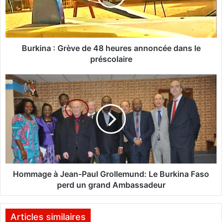
n
a
:
G
r
Burkina : Grève de 48 heures annoncée dans le
è
préscolaire
v
e
H
d
o
e
m
4
m
8
a
h
g
e
e
u
à
r
J
e
e
Hommage à Jean-Paul Grollemund: Le Burkina Faso
s
a
perd un grand Ambassadeur
a
n
n
-
n
P
Articles similaires