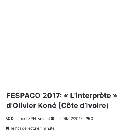
FESPACO 2017: « L’interprète »
d’Olivier Koné (Côte d’Ivoire)
Kouamé L.-PH. Arnaud
E
09/02/2017
0
n
Temps de lecture 1 minute
v