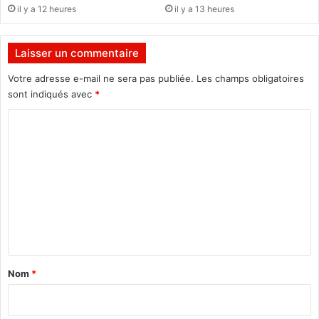
il y a 12 heures
il y a 13 heures
a
F
a
Laisser un commentaire
s
o
Votre adresse e-mail ne sera pas publiée.
Les champs obligatoires
p
sont indiqués avec
*
e
r
C
d
o
u
m
n
g
m
r
e
a
n
n
d
t
A
m
a
Nom
*
b
i
a
r
s