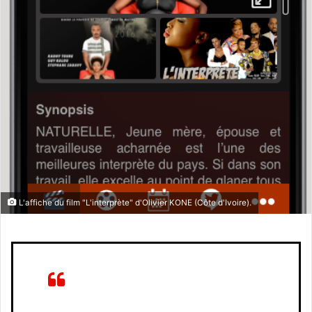
L'affiche du film "L'interprète" d'Olivier KONE (Côte d'Ivoire).