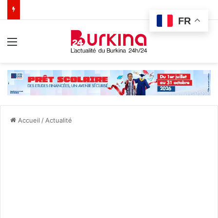
FR
Menu
Accueil
/
Actualité