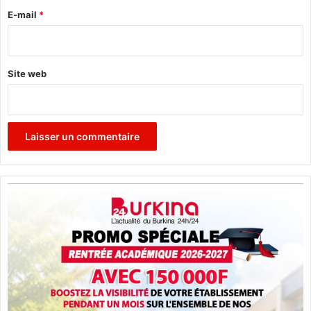
s
e
E-mail
*
a
*
d
e
u
Site web
r