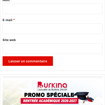
i
r
e
E-mail
*
*
Site web