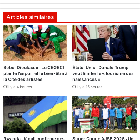
"
f
u
i
n
e
Articles similaires
c
r
i
m
e
c
o
Bobo-Dioulasso : Le CEGECI
États-Unis : Donald Trump
n
plante l’espoir et le bien-être à
veut limiter le « tourisme des
t
la Cité des artistes
naissances »
r
il y a 4 heures
il y a 15 heures
e
l
'
h
u
m
a
n
Rwanda : Kigali confirme des
Super Coupe AJSB 2026 : Un
i