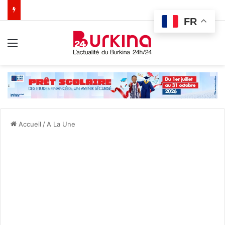
FR
Menu
Accueil
/
A La Une