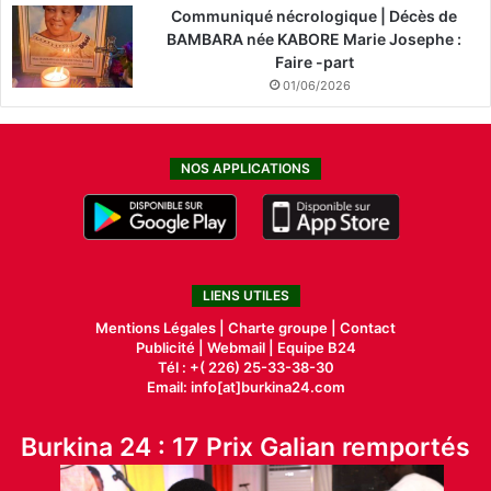
Communiqué nécrologique | Décès de
BAMBARA née KABORE Marie Josephe :
Faire -part
01/06/2026
NOS APPLICATIONS
LIENS UTILES
Mentions Légales |
Charte groupe |
Contact
Publicité
|
Webmail |
Equipe B24
Tél : +( 226) 25-33-38-30
Email: info[at]burkina24.com
Burkina 24 : 17 Prix Galian remportés