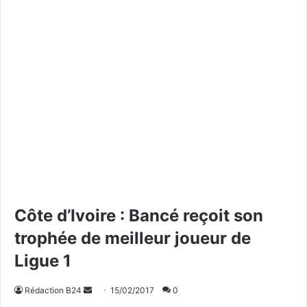
Côte d’Ivoire : Bancé reçoit son
trophée de meilleur joueur de
Ligue 1
Rédaction B24
E
15/02/2017
0
n