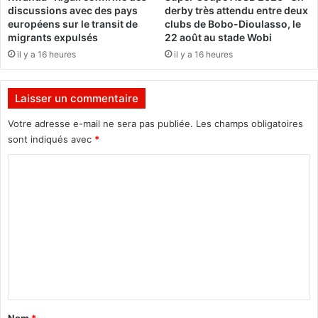
discussions avec des pays
derby très attendu entre deux
t
européens sur le transit de
clubs de Bobo-Dioulasso, le
é
migrants expulsés
22 août au stade Wobi
"
il y a 16 heures
il y a 16 heures
Laisser un commentaire
Votre adresse e-mail ne sera pas publiée.
Les champs obligatoires
sont indiqués avec
*
C
o
m
m
e
n
t
a
Nom
*