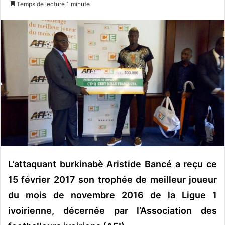
Temps de lecture 1 minute
v
o
y
e
r
u
n
c
o
u
r
r
i
L’attaquant burkinabè Aristide Bancé a reçu ce
e
15 février 2017 son trophée de meilleur joueur
l
du mois de novembre 2016 de la Ligue 1
ivoirienne, décernée par l’Association des