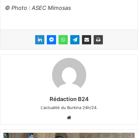
© Photo : ASEC Mimosas
Rédaction B24
L'actualité du Burkina 24h/24.
We
bsi
te
M