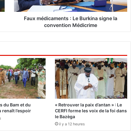
i
c
a
Faux médicaments : Le Burkina signe la
m
convention Médicrime
e
n
t
s
:
L
e
B
u
r
k
i
es du Bam et du
« Retrouver la paix d’antan » : Le
n
 renaît l’espoir
CERFI forme les voix de la foi dans
a
le Bazèga
s
s
il y a 12 heures
i
g