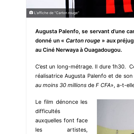
L'affiche de "Carton rouge"
Augusta Palenfo, se servant d’une cam
donné un «
Carton rouge
» aux préjug
au Ciné Nerwaya à Ouagadougou.
C’est un long-métrage. Il dure 1h30. C
réalisatrice Augusta Palenfo et de son 
au moins 30 millions
de
F CFA
», a-t-ell
Le film dénonce les
difficultés
auxquelles font face
les artistes,