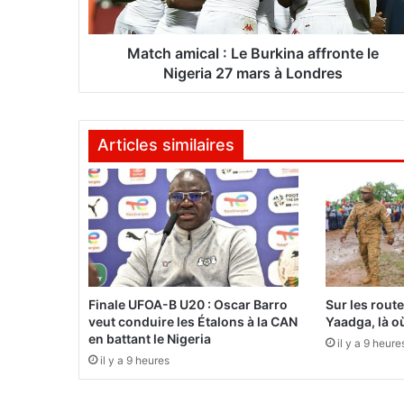
i
c
a
Match amical : Le Burkina affronte le
l
Nigeria 27 mars à Londres
:
L
e
Articles similaires
B
u
r
k
i
n
a
a
f
Finale UFOA-B U20 : Oscar Barro
Sur les rout
f
veut conduire les Étalons à la CAN
Yaadga, là où
r
en battant le Nigeria
il y a 9 heure
o
il y a 9 heures
n
t