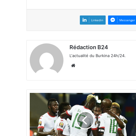
Linkedin
Messenger
Rédaction B24
L'actualité du Burkina 24h/24.
We
bsi
te
M
a
t
c
h
a
m