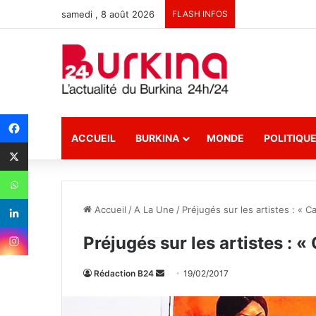
samedi , 8 août 2026
FLASH INFOS
ACCUEIL
BURKINA
MONDE
POLITIQU
Accueil
/
A La Une
/
Préjugés sur les artistes : « C
Préjugés sur les artistes : «
Rédaction B24
E
19/02/2017
n
v