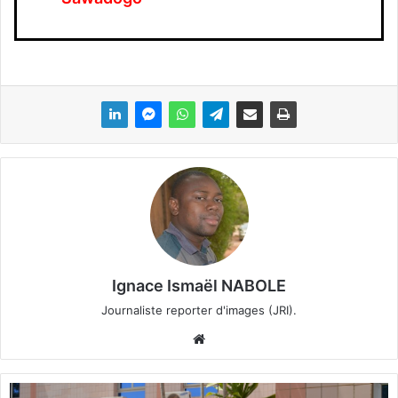
Ignace Ismaël NABOLE
Journaliste reporter d'images (JRI).
We
bsi
te
J