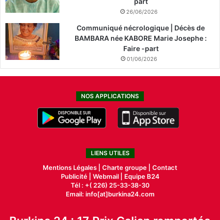
part
26/06/2026
Communiqué nécrologique | Décès de
BAMBARA née KABORE Marie Josephe :
Faire -part
01/06/2026
NOS APPLICATIONS
LIENS UTILES
Mentions Légales |
Charte groupe |
Contact
Publicité
|
Webmail |
Equipe B24
Tél : +( 226) 25-33-38-30
Email: info[at]burkina24.com