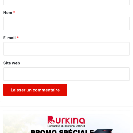
t
a
Nom
*
i
r
e
E-mail
*
*
Site web