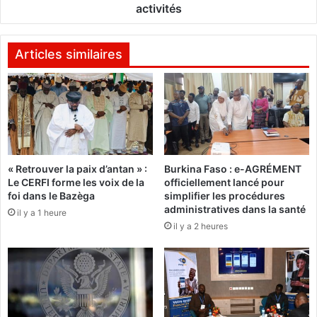
o
activités
:
u
L
s
e
:
Articles similaires
P
L
N
e
D
m
E
i
S
n
s
i
o
s
« Retrouver la paix d’antan » :
Burkina Faso : e-AGRÉMENT
u
t
Le CERFI forme les voix de la
officiellement lancé pour
s
è
foi dans le Bazèga
simplifier les procédures
l
r
administratives dans la santé
il y a 1 heure
a
e
il y a 2 heures
l
d
o
e
u
l
p
a
e
s
d
a