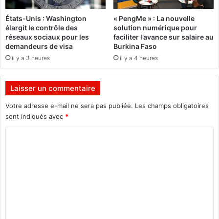
e
n
s
t
États-Unis : Washington
« PengMe » : La nouvelle
d
é
élargit le contrôle des
solution numérique pour
é
r
réseaux sociaux pour les
faciliter l’avance sur salaire au
p
e
demandeurs de visa
Burkina Faso
u
l
il y a 3 heures
il y a 4 heures
t
a
é
n
s
c
Laisser un commentaire
M
e
P
s
Votre adresse e-mail ne sera pas publiée.
Les champs obligatoires
P
e
sont indiqués avec
*
à
s
K
C
a
a
c
o
y
t
m
a
i
v
m
i
e
t
é
n
s