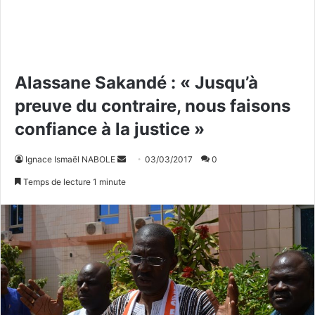
Alassane Sakandé : « Jusqu’à
preuve du contraire, nous faisons
confiance à la justice »
Ignace Ismaël NABOLE
E
03/03/2017
0
n
Temps de lecture 1 minute
v
o
y
e
r
u
n
c