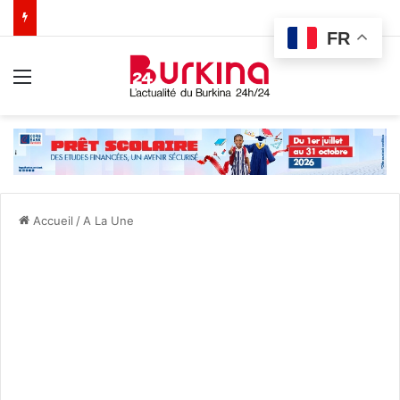
FR
Menu
Accueil
/
A La Une