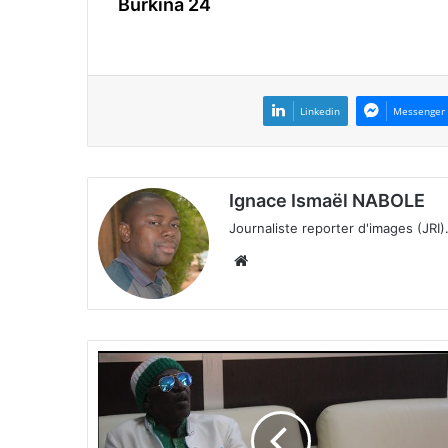
Burkina 24
Linkedin
Messenger
Ignace Ismaël NABOLE
Journaliste reporter d'images (JRI)
We
bsi
te
F
E
S
P
A