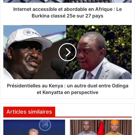
a
c
Internet accessible et abordable en Afrique : Le
c
Burkina classé 25e sur 27 pays
e
s
P
s
r
i
é
b
s
l
i
e
d
e
e
t
n
a
t
b
i
Présidentielles au Kenya : un autre duel entre Odinga
o
e
et Kenyatta en perspective
r
l
d
l
a
e
Articles similaires
b
s
l
a
e
u