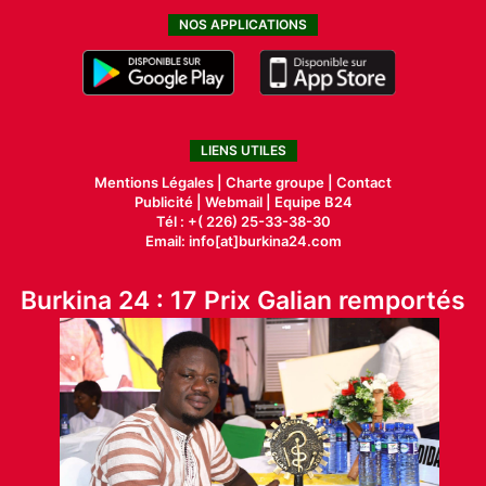
NOS APPLICATIONS
LIENS UTILES
Mentions Légales |
Charte groupe |
Contact
Publicité
|
Webmail |
Equipe B24
Tél : +( 226) 25-33-38-30
Email: info[at]burkina24.com
Burkina 24 : 17 Prix Galian remportés