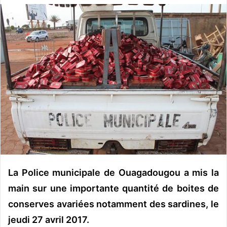
v
o
y
e
r
u
n
c
o
u
r
r
i
e
La Police municipale de Ouagadougou a mis la
l
main sur une importante quantité de boites de
conserves avariées notamment des sardines, le
jeudi 27 avril 2017.