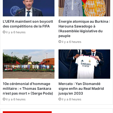
e
K
n
e
A
n
f
y
L’UEFA maintient son boycott
Énergie atomique au Burkina :
r
a
des compétitions de la FIFA
Harouna Sawadogo à
i
:
l’Assemblée législative du
q
il y a 6 heures
u
peuple
u
n
il y a 6 heures
e
a
:
u
L
t
e
r
B
e
u
d
r
u
k
e
10e cérémonial d’hommage
Mercato : Yan Diomandé
i
l
militaire : « Thomas Sankara
signe enfin au Real Madrid
n
e
n’est pas mort » (Serge Poda)
jusqu’en 2033
a
n
il y a 6 heures
il y a 8 heures
c
t
l
r
a
e