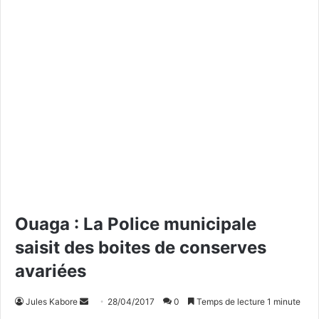
Ouaga : La Police municipale
saisit des boites de conserves
avariées
Jules Kabore
E
28/04/2017
0
Temps de lecture 1 minute
n