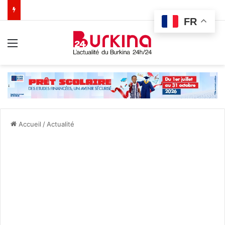
FR
Menu
Accueil
/
Actualité