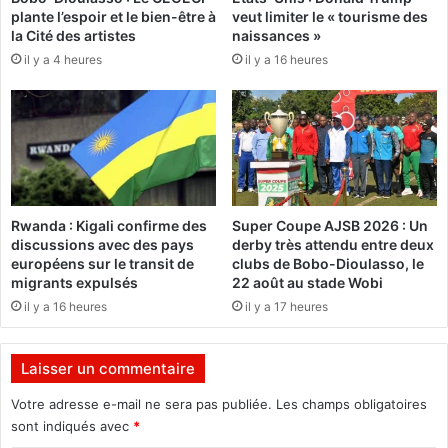
plante l’espoir et le bien-être à
veut limiter le « tourisme des
e
l
la Cité des artistes
naissances »
à
e
il y a 4 heures
il y a 16 heures
O
u
u
r
a
s
g
b
a
u
(
r
P
k
h
i
Rwanda : Kigali confirme des
Super Coupe AJSB 2026 : Un
o
n
discussions avec des pays
derby très attendu entre deux
t
a
européens sur le transit de
clubs de Bobo-Dioulasso, le
o
b
migrants expulsés
22 août au stade Wobi
s
è
il y a 16 heures
il y a 17 heures
)
m
i
s
Laisser un commentaire
a
u
Votre adresse e-mail ne sera pas publiée.
Les champs obligatoires
x
sont indiqués avec
*
a