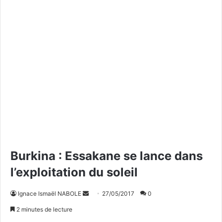
Burkina : Essakane se lance dans
l’exploitation du soleil
Ignace Ismaël NABOLE
E
27/05/2017
0
n
2 minutes de lecture
v