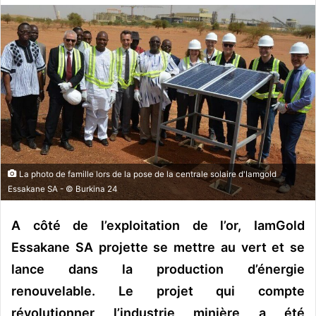
o
y
e
r
u
n
c
o
u
r
La photo de famille lors de la pose de la centrale solaire d'Iamgold
r
Essakane SA - © Burkina 24
i
e
A côté de l’exploitation de l’or, IamGold
l
Essakane SA projette se mettre au vert et se
lance dans la production d’énergie
renouvelable. Le projet qui compte
révolutionner l’industrie minière a été