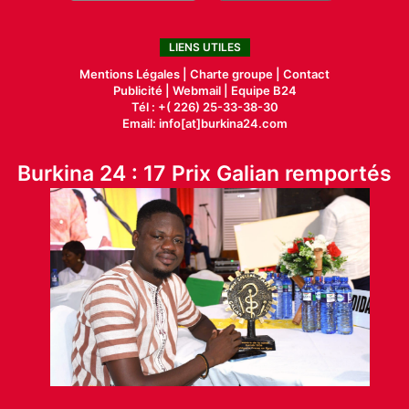
LIENS UTILES
Mentions Légales |
Charte groupe |
Contact
Publicité
|
Webmail |
Equipe B24
Tél : +( 226) 25-33-38-30
Email: info[at]burkina24.com
Burkina 24 : 17 Prix Galian remportés