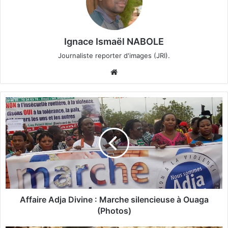
Ignace Ismaël NABOLE
Journaliste reporter d'images (JRI).
We
bsi
te
A
f
f
a
i
r
e
A
d
j
Affaire Adja Divine : Marche silencieuse à Ouaga
a
(Photos)
D