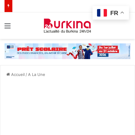
FR
Menu
Accueil
/
A La Une