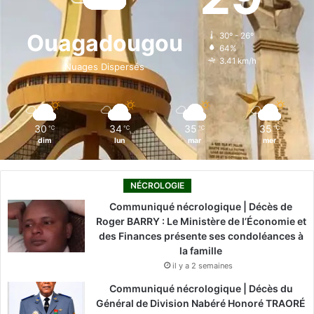
b
e
u
a
o
o
d
b
g
k
Ouagadougou
30º - 26º
64%
o
i
e
r
3.41 km/h
Nuages Dispersés
k
n
a
m
30
34
35
35
℃
℃
℃
℃
dim
lun
mar
mer
NÉCROLOGIE
Communiqué nécrologique | Décès de
Roger BARRY : Le Ministère de l’Économie et
des Finances présente ses condoléances à
la famille
il y a 2 semaines
Communiqué nécrologique | Décès du
Général de Division Nabéré Honoré TRAORÉ