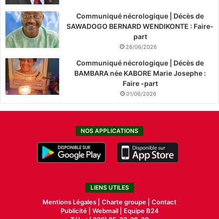
Communiqué nécrologique | Décès de
SAWADOGO BERNARD WENDIKONTE : Faire-
part
26/06/2026
Communiqué nécrologique | Décès de
BAMBARA née KABORE Marie Josephe :
Faire -part
01/06/2026
NOS APPLICATIONS
LIENS UTILES
Mentions Légales |
Charte groupe |
Contact
Publicité
|
Webmail |
Equipe B24