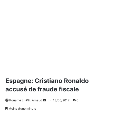
Espagne: Cristiano Ronaldo
accusé de fraude fiscale
Kouamé L.-PH. Arnaud
E
13/06/2017
0
n
Moins d’une minute
v