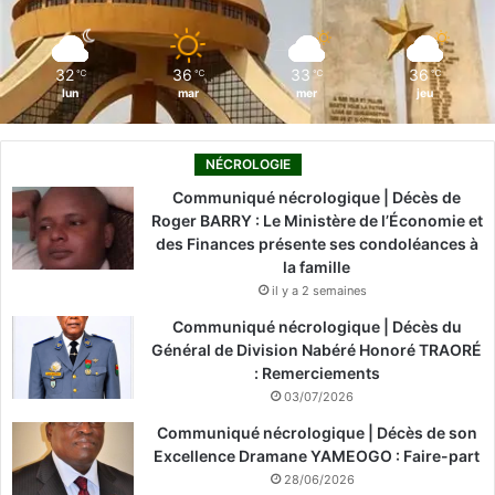
k
n
a
m
32
36
33
36
℃
℃
℃
℃
lun
mar
mer
jeu
NÉCROLOGIE
Communiqué nécrologique | Décès de
Roger BARRY : Le Ministère de l’Économie et
des Finances présente ses condoléances à
la famille
il y a 2 semaines
Communiqué nécrologique | Décès du
Général de Division Nabéré Honoré TRAORÉ
: Remerciements
03/07/2026
Communiqué nécrologique | Décès de son
Excellence Dramane YAMEOGO : Faire-part
28/06/2026