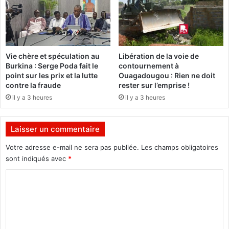
a
e
n
s
(
n
P
i
h
g
Vie chère et spéculation au
Libération de la voie de
o
é
Burkina : Serge Poda fait le
contournement à
t
r
point sur les prix et la lutte
Ouagadougou : Rien ne doit
o
i
contre la fraude
rester sur l’emprise !
s
a
il y a 3 heures
il y a 3 heures
)
n
s
d
Laisser un commentaire
e
d
Votre adresse e-mail ne sera pas publiée.
Les champs obligatoires
e
sont indiqués avec
*
s
C
t
i
o
t
m
u
t
m