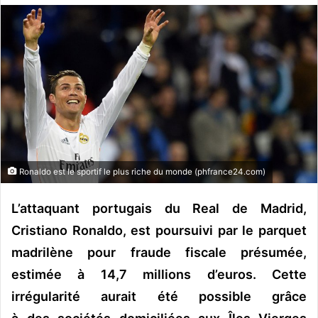
o
y
e
r
u
n
c
o
u
r
Ronaldo est le sportif le plus riche du monde (phfrance24.com)
r
i
L’attaquant portugais du Real de Madrid,
e
Cristiano Ronaldo, est poursuivi par le parquet
l
madrilène pour fraude fiscale présumée,
estimée à 14,7 millions d’euros
. Cette
irrégularité aurait été possible grâce