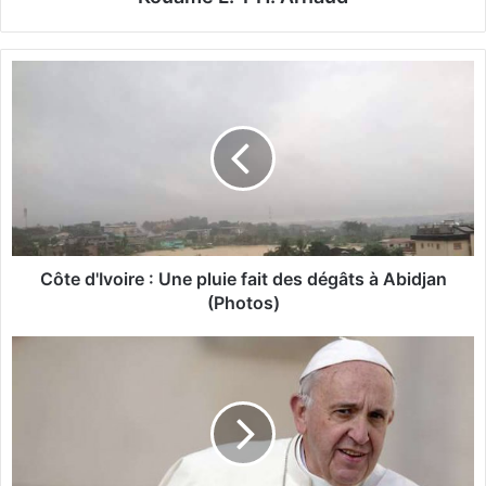
C
ô
t
e
d
'
I
v
o
i
Côte d'Ivoire : Une pluie fait des dégâts à Abidjan
r
(Photos)
e
:
L
U
e
n
p
e
a
p
p
l
e
u
F