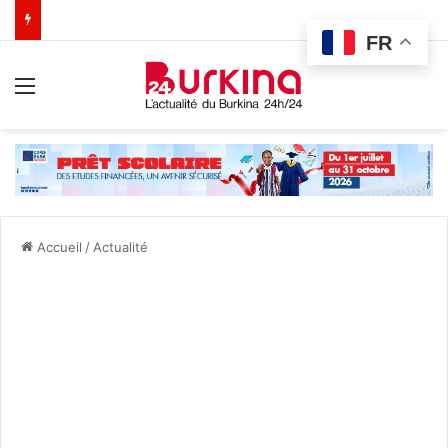
FR
Menu
Accueil
/
Actualité