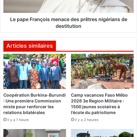
i
r
e
a
f
n
Le pape François menace des prêtres nigérians de
a
ç
destitution
i
o
t
i
d
s
Articles similaires
e
m
s
e
d
n
é
a
g
c
â
e
t
d
Coopération Burkina-Burundi
Camp vacances Faso Mêbo
s
e
: Une première Commission
2026 3e Region Militaire :
à
s
mixte pour renforcer les
1500 jeunes scolaires à
A
p
relations bilatérales
l’école du patriotisme
b
r
il y a 1 heure
il y a 2 heures
i
ê
d
t
j
r