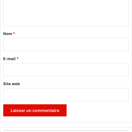
i
e
o
n
n
t
a
Nom
*
i
r
e
E-mail
*
*
Site web