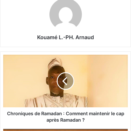
Kouamé L.-PH. Arnaud
C
h
r
o
n
i
q
u
e
s
Chroniques de Ramadan : Comment maintenir le cap
d
après Ramadan ?
e