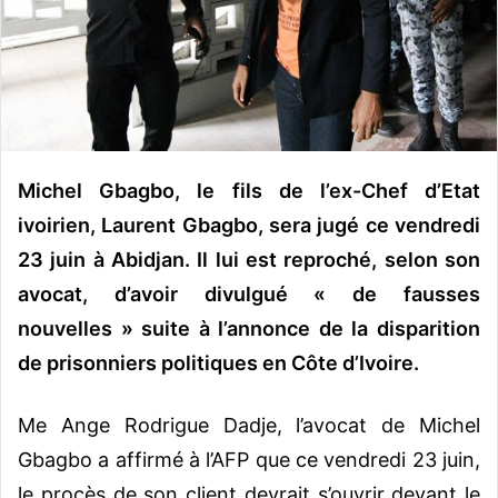
o
u
r
r
i
e
l
Michel Gbagbo, le fils de l’ex-Chef d’Etat
ivoirien, Laurent Gbagbo, sera jugé ce vendredi
23 juin à Abidjan. Il lui est reproché, selon son
avocat, d’avoir divulgué « de fausses
nouvelles » suite à l’annonce de la disparition
de prisonniers politiques en Côte d’Ivoire.
Me Ange Rodrigue Dadje, l’avocat de Michel
Gbagbo a affirmé à l’AFP que ce vendredi 23 juin,
le procès de son client devrait s’ouvrir devant le