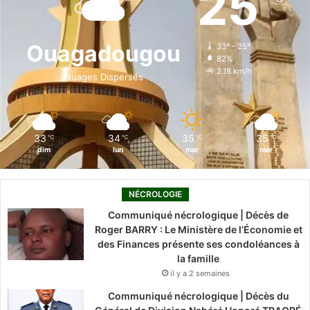
25
b
e
u
a
o
o
d
b
g
k
Ouagadougou
33º - 25º
82%
o
i
e
r
2.18 km/h
Nuages Dispersés
k
n
a
m
33
34
35
35
℃
℃
℃
℃
dim
lun
mar
mer
NÉCROLOGIE
Communiqué nécrologique | Décès de
Roger BARRY : Le Ministère de l’Économie et
des Finances présente ses condoléances à
la famille
il y a 2 semaines
Communiqué nécrologique | Décès du