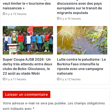
veut limiter le « tourisme des
discussions avec des pays
i
a
naissances »
européens sur le transit de
r
i
migrants expulsés
il y a 10 heures
l
x
il y a 10 heures
e
,
c
m
a
i
p
g
a
r
p
a
r
t
è
i
Super Coupe AJSB 2026 : Un
Lutte contre le paludisme : Le
s
o
derby très attendu entre deux
Burkina Faso intensifie la
R
n
clubs de Bobo-Dioulasso, le
riposte avec une campagne
a
s
22 août au stade Wobi
nationale
m
o
il y a 11 heures
il y a 12 heures
a
r
d
d
a
o
Laisser un commentaire
n
n
?
n
Votre adresse e-mail ne sera pas publiée.
Les champs obligatoires
é
sont indiqués avec
*