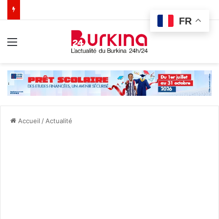
FR
Menu
Accueil
/
Actualité