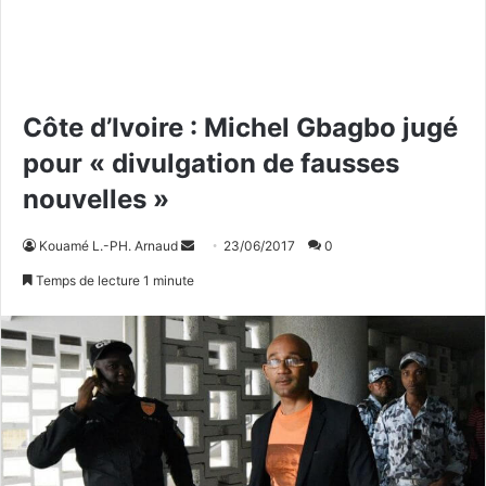
Côte d’Ivoire : Michel Gbagbo jugé
pour « divulgation de fausses
nouvelles »
Kouamé L.-PH. Arnaud
E
23/06/2017
0
n
Temps de lecture 1 minute
v
o
y
e
r
u
n
c