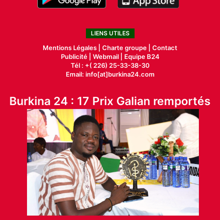
LIENS UTILES
Mentions Légales |
Charte groupe |
Contact
Publicité
|
Webmail |
Equipe B24
Tél : +( 226) 25-33-38-30
Email: info[at]burkina24.com
Burkina 24 : 17 Prix Galian remportés