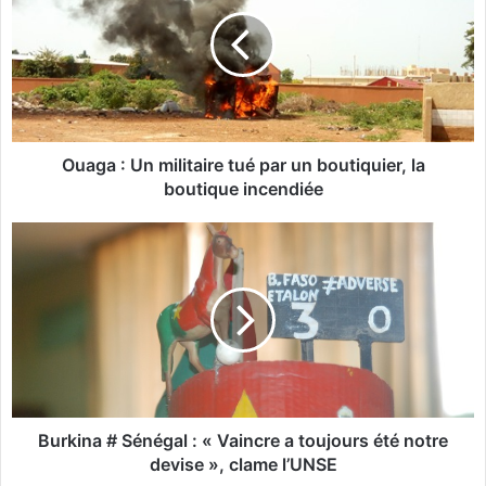
a
g
a
:
U
n
m
i
Ouaga : Un militaire tué par un boutiquier, la
l
boutique incendiée
i
t
B
a
u
i
r
r
k
e
i
t
n
u
a
é
#
p
S
a
é
Burkina # Sénégal : « Vaincre a toujours été notre
r
n
devise », clame l’UNSE
u
é