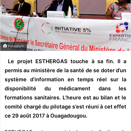
y
e
r
u
n
c
o
Présidium
u
r
Le projet ESTHERGAS touche à sa fin. Il a
r
permis au ministère de la santé de se doter d’un
i
système d’information en temps réel sur la
e
l
disponibilité du médicament dans les
formations sanitaires. L’heure est au bilan et le
comité chargé du pilotage s’est réuni à cet effet
ce 29 août 2017 à Ouagadougou.