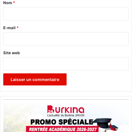
a
l
Nom
*
’
i
U
r
N
S
e
E-mail
*
E
*
Site web