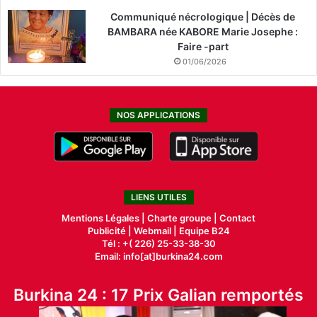
Communiqué nécrologique | Décès de
BAMBARA née KABORE Marie Josephe :
Faire -part
01/06/2026
NOS APPLICATIONS
LIENS UTILES
Mentions Légales |
Charte groupe |
Contact
Publicité
|
Webmail |
Equipe B24
Tél : +( 226) 25-33-38-30
Email: info[at]burkina24.com
Burkina 24 : 17 Prix Galian remportés