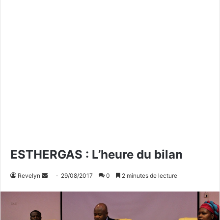
ESTHERGAS : L’heure du bilan
Revelyn
E
29/08/2017
0
2 minutes de lecture
n
v
o