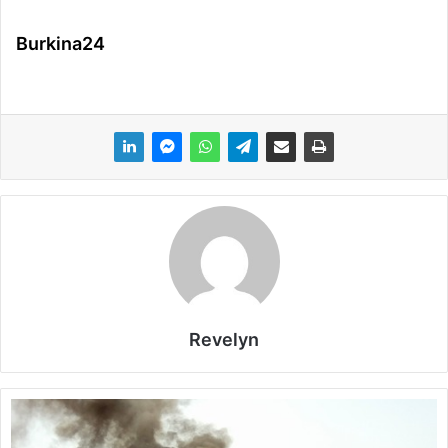
Burkina24
Revelyn
O
u