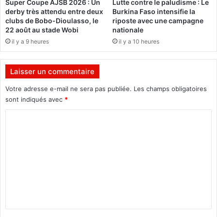
Super Coupe AJSB 2026 : Un
Lutte contre le paludisme : Le
e
é
derby très attendu entre deux
Burkina Faso intensifie la
i
t
clubs de Bobo-Dioulasso, le
riposte avec une campagne
n
é
22 août au stade Wobi
nationale
c
n
il y a 9 heures
il y a 10 heures
e
o
n
t
d
r
Laisser un commentaire
i
e
é
d
Votre adresse e-mail ne sera pas publiée.
Les champs obligatoires
e
e
sont indiqués avec
*
v
C
i
s
o
e
m
»
,
m
c
e
l
a
n
m
t
e