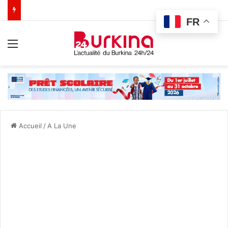
FR
Menu
Accueil
/
A La Une