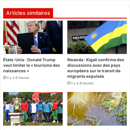
n
g
b
a
Articles similaires
o
l
u
:
t
«
i
V
q
a
u
i
i
n
États-Unis : Donald Trump
Rwanda : Kigali confirme des
e
c
veut limiter le « tourisme des
discussions avec des pays
r
r
naissances »
européens sur le transit de
,
e
migrants expulsés
il y a 8 heures
l
a
il y a 8 heures
a
t
b
o
o
u
u
j
t
o
i
u
q
r
u
s