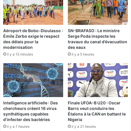
u
t
t
a
-
q
P
u
u
Aéroport de Bobo-Dioulasso :
SN-BRAFASO : Le ministre
e
i
Émile Zerbo exige le respect
Serge Poda inspecte les
d
s
des délais pour la
travaux du canal d’évacuation
'
s
modernisation
des eaux
u
a
il y a 15 minutes
il y a 5 heures
n
n
e
t
b
p
r
r
i
o
g
t
a
è
d
g
Intelligence artificielle : Des
Finale UFOA-B U20 : Oscar
e
e
chercheurs créent 16 virus
Barro veut conduire les
d
l
synthétiques capables
Étalons à la CAN en battant le
e
e
d’infecter des bactéries
Nigeria
g
B
il y a 7 heures
il y a 21 heures
e
u