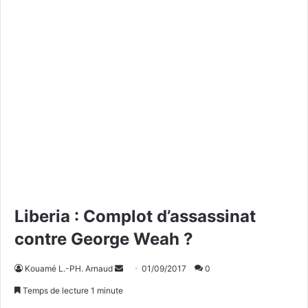
Liberia : Complot d’assassinat
contre George Weah ?
Kouamé L.-PH. Arnaud
E
01/09/2017
0
n
Temps de lecture 1 minute
v