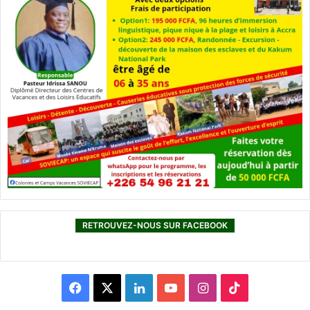
RETROUVEZ-NOUS SUR FACEBOOK
F
X
L
Y
I
T