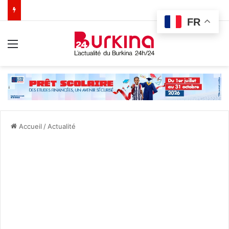
FR
Menu
Accueil
/
Actualité