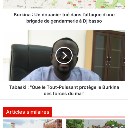
:
U
n
Burkina : Un douanier tué dans l'attaque d'une
d
brigade de gendarmerie à Djibasso
o
u
T
a
a
n
b
i
a
e
s
r
k
t
i
u
:
é
"
d
Q
Tabaski : "Que le Tout-Puissant protège le Burkina
a
u
des forces du mal"
n
e
s
l
l
e
Articles similaires
'
T
a
o
t