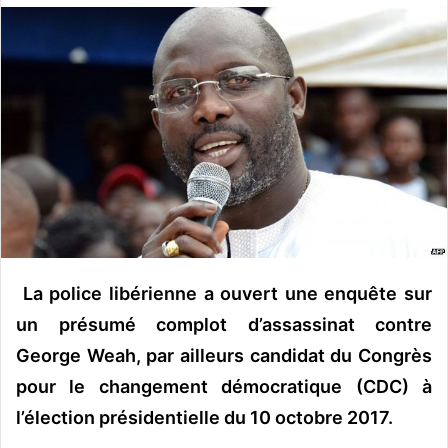
o
y
e
r
u
n
c
o
u
r
r
i
La police libérienne a ouvert une enquête sur
e
un présumé complot d’assassinat contre
l
George Weah, par ailleurs candidat du Congrès
pour le changement démocratique (
CDC
) à
l’élection présidentielle du 10 octobre 2017.