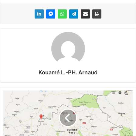
Kouamé L.-PH. Arnaud
B
u
r
k
i
n
a