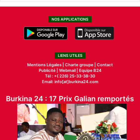
NOS APPLICATIONS
LIENS UTILES
Mentions Légales |
Charte groupe |
Contact
Publicité
|
Webmail |
Equipe B24
Tél : +( 226) 25-33-38-30
Email: info[at]burkina24.com
Burkina 24 : 17 Prix Galian remportés