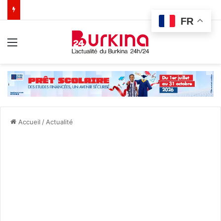
FR
Menu
Accueil
/
Actualité