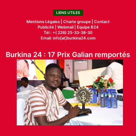
LIENS UTILES
Mentions Légales |
Charte groupe |
Contact
Publicité
|
Webmail |
Equipe B24
Tél : +( 226) 25-33-38-30
Email: info[at]burkina24.com
Burkina 24 : 17 Prix Galian remportés