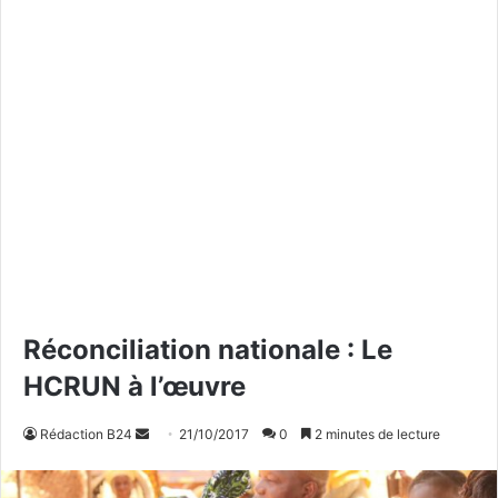
Réconciliation nationale : Le
HCRUN à l’œuvre
Rédaction B24
E
21/10/2017
0
2 minutes de lecture
n
v