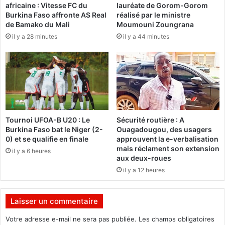
africaine : Vitesse FC du
lauréate de Gorom-Gorom
e
s
Burkina Faso affronte AS Real
réalisé par le ministre
s
e
de Bamako du Mali
Moumouni Zoungrana
h
s
il y a 28 minutes
il y a 44 minutes
a
p
n
r
d
o
i
d
c
u
a
i
p
t
é
s
Tournoi UFOA-B U20 : Le
Sécurité routière : A
s
à
Burkina Faso bat le Niger (2-
Ouagadougou, des usagers
O
0) et se qualifie en finale
approuvent la e-verbalisation
u
mais réclament son extension
il y a 6 heures
a
aux deux-roues
g
il y a 12 heures
a
d
o
Laisser un commentaire
u
g
Votre adresse e-mail ne sera pas publiée.
Les champs obligatoires