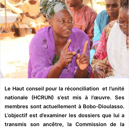
o
y
e
r
u
n
c
o
u
r
r
i
e
Le Haut conseil pour la réconciliation et l’unité
l
nationale (HCRUN) s’est mis à l’œuvre. Ses
membres sont actuellement à Bobo-Dioulasso.
L’objectif est d’examiner les dossiers que lui a
transmis son ancêtre, la Commission de la