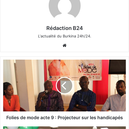
Rédaction B24
L'actualité du Burkina 24h/24.
We
bsi
te
F
o
l
i
e
s
d
e
m
o
Folies de mode acte 9 : Projecteur sur les handicapés
d
e