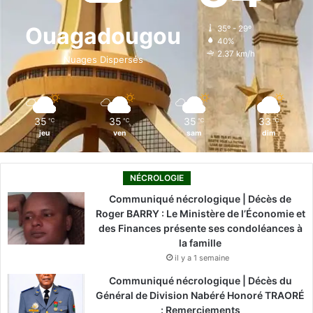
o
d
b
g
k
Ouagadougou
35º - 29º
40%
o
i
e
r
2.37 km/h
Nuages Dispersés
k
n
a
m
35
35
35
33
℃
℃
℃
℃
jeu
ven
sam
dim
NÉCROLOGIE
Communiqué nécrologique | Décès de
Roger BARRY : Le Ministère de l’Économie et
des Finances présente ses condoléances à
la famille
il y a 1 semaine
Communiqué nécrologique | Décès du
Général de Division Nabéré Honoré TRAORÉ
: Remerciements