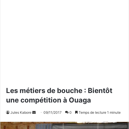
Les métiers de bouche : Bientôt
une compétition à Ouaga
Jules Kabore
E
09/11/2017
0
Temps de lecture 1 minute
n
v