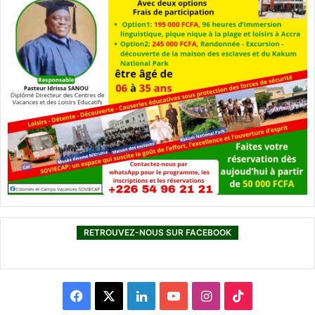
RETROUVEZ-NOUS SUR FACEBOOK
F
X
L
Y
I
T