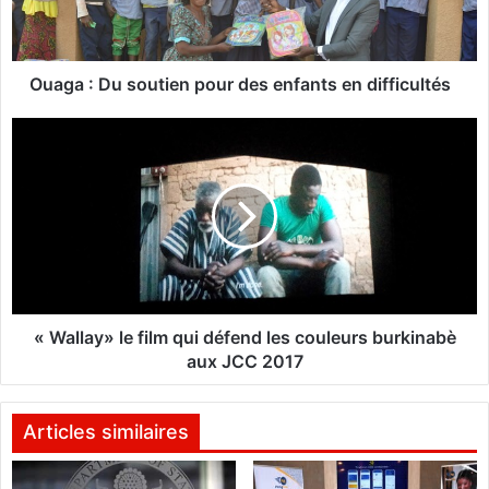
D
u
s
o
Ouaga : Du soutien pour des enfants en difficultés
u
t
«
i
W
e
a
n
l
p
l
o
a
u
y
r
»
d
l
e
e
« Wallay» le film qui défend les couleurs burkinabè
s
f
aux JCC 2017
e
i
n
l
f
m
Articles similaires
a
q
n
u