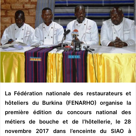
o
y
e
r
u
n
c
o
u
r
r
i
e
La Fédération nationale des restaurateurs et
l
hôteliers du Burkina (FENARHO) organise la
première édition du concours national des
métiers de bouche et de l’hôtellerie, le 28
novembre 2017 dans l’enceinte du SIAO à