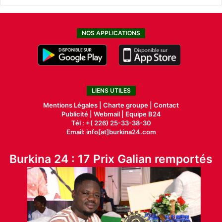
NOS APPLICATIONS
LIENS UTILES
Mentions Légales |
Charte groupe |
Contact
Publicité
|
Webmail |
Equipe B24
Tél : +( 226) 25-33-38-30
Email: info[at]burkina24.com
Burkina 24 : 17 Prix Galian remportés