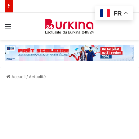
FR
Menu
Accueil
/
Actualité