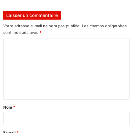
i
n
Laisser un commentaire
a
b
Votre adresse e-mail ne sera pas publiée.
Les champs obligatoires
è
sont indiqués avec
*
a
C
u
x
o
J
m
C
C
m
2
e
0
1
n
7
t
a
Nom
*
i
r
e
E-mail
*