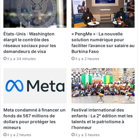
t
i
s
d
e
é
n
f
d
e
États-Unis : Washington
« PengMe » : La nouvelle
i
n
élargit le contrôle des
solution numérique pour
f
d
réseaux sociaux pour les
faciliter l’avance sur salaire au
f
l
demandeurs de visa
Burkina Faso
i
e
il y a 34 minutes
il y a 2 heures
c
s
u
c
l
o
t
u
é
l
s
e
u
r
Meta condamné à financer un
Festival international des
s
fonds de 567 millions de
enfants : La 2ᵉ édition met les
b
dollars pour protéger les
talents et le patriotisme à
u
mineurs
l’honneur
r
il y a 2 heures
il y a 3 heures
k