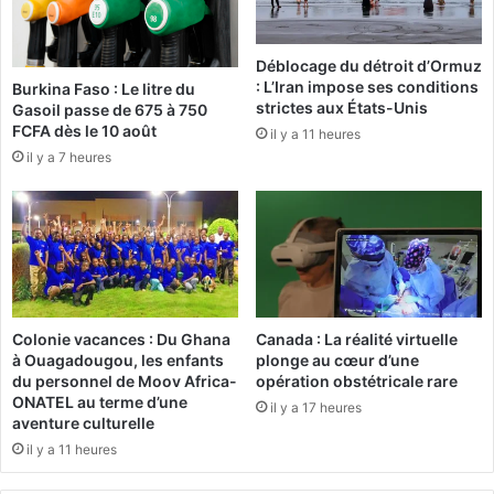
r
s
e
u
Déblocage du détroit d’Ormuz
o
r
: L’Iran impose ses conditions
Burkina Faso : Le litre du
u
l
strictes aux États-Unis
Gasoil passe de 675 à 750
b
e
FCFA dès le 10 août
il y a 11 heures
l
s
il y a 7 heures
i
r
é
é
s
e
a
u
x
s
Colonie vacances : Du Ghana
Canada : La réalité virtuelle
o
à Ouagadougou, les enfants
plonge au cœur d’une
c
du personnel de Moov Africa-
opération obstétricale rare
i
ONATEL au terme d’une
il y a 17 heures
a
aventure culturelle
u
il y a 11 heures
x
a