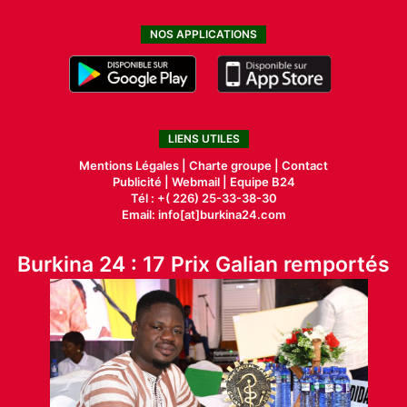
NOS APPLICATIONS
LIENS UTILES
Mentions Légales |
Charte groupe |
Contact
Publicité
|
Webmail |
Equipe B24
Tél : +( 226) 25-33-38-30
Email: info[at]burkina24.com
Burkina 24 : 17 Prix Galian remportés