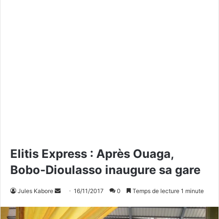
Elitis Express : Après Ouaga,
Bobo-Dioulasso inaugure sa gare
Jules Kabore
E
16/11/2017
0
Temps de lecture 1 minute
n
v