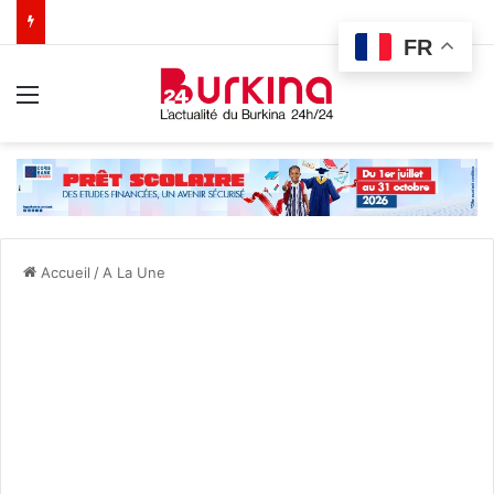
FR
Menu
Accueil
/
A La Une