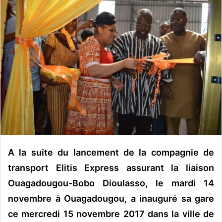
o
y
e
r
u
n
c
o
u
r
r
i
e
A la suite du lancement de la compagnie de
l
transport Elitis Express assurant la liaison
Ouagadougou-Bobo Dioulasso, le mardi 14
novembre à Ouagadougou, a inauguré sa gare
ce mercredi 15 novembre 2017 dans la ville de