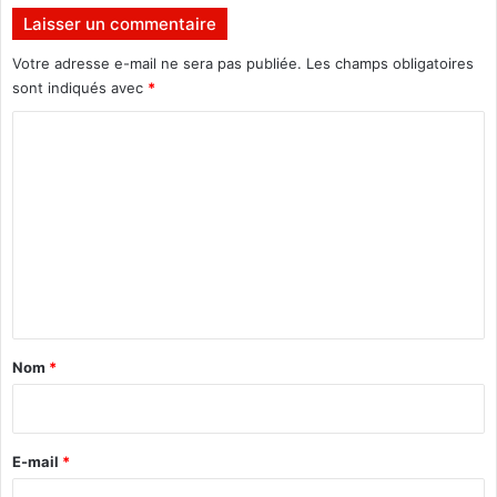
u
Laisser un commentaire
c
œ
Votre adresse e-mail ne sera pas publiée.
Les champs obligatoires
u
sont indiqués avec
*
r
C
d
e
o
s
m
U
A
m
C
e
O
2
n
0
t
1
a
7
Nom
*
i
r
e
E-mail
*
*