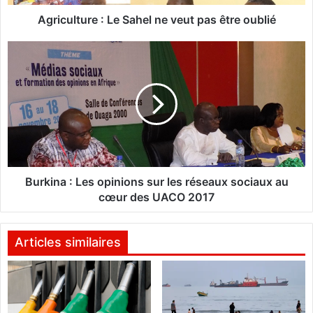
u
r
Agriculture : Le Sahel ne veut pas être oublié
e
:
B
L
u
e
r
S
k
a
i
h
n
e
a
l
:
n
L
e
e
Burkina : Les opinions sur les réseaux sociaux au
v
s
cœur des UACO 2017
e
o
u
p
t
i
Articles similaires
p
n
a
i
s
o
ê
n
t
s