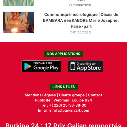
26/06/2026
Communiqué nécrologique | Décès de
BAMBARA née KABORE Marie Josephe :
Faire -part
01/06/2026
NOS APPLICATIONS
LIENS UTILES
Mentions Légales |
Charte groupe |
Contact
Publicité
|
Webmail |
Equipe B24
Tél : +( 226) 25-33-38-30
Email: info[at]burkina24.com
Burkina 24 : 17 Prix Galian remportés