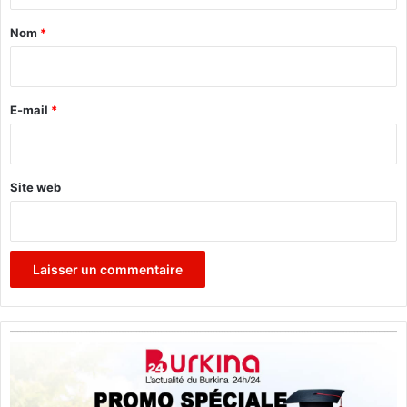
a
e
t
a
»
Nom
*
i
i
o
r
n
e
E-mail
*
*
Site web