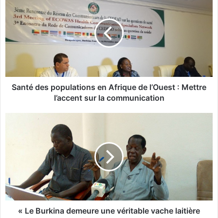
a
n
t
é
d
e
s
p
o
Santé des populations en Afrique de l’Ouest : Mettre
p
l’accent sur la communication
u
l
«
a
L
t
e
i
B
o
u
n
r
s
k
e
i
n
n
A
a
« Le Burkina demeure une véritable vache laitière