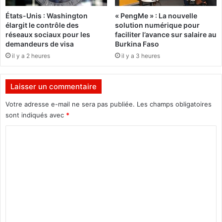
l
h
États-Unis : Washington
« PengMe » : La nouvelle
’
e
élargit le contrôle des
solution numérique pour
a
l
réseaux sociaux pour les
faciliter l’avance sur salaire au
c
a
demandeurs de visa
Burkina Faso
c
i
il y a 2 heures
il y a 3 heures
e
t
n
i
t
è
Laisser un commentaire
s
r
u
e
Votre adresse e-mail ne sera pas publiée.
Les champs obligatoires
r
p
sont indiqués avec
*
l
o
a
C
u
c
r
o
o
l
m
m
a
m
F
m
u
r
e
n
a
i
n
n
c
c
t