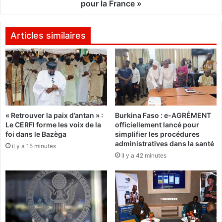
f
d
pour la France »
r
e
i
m
q
e
Articles similaires
u
u
e
r
d
e
e
u
l
n
’
e
O
v
« Retrouver la paix d’antan » :
Burkina Faso : e-AGRÉMENT
u
é
Le CERFI forme les voix de la
officiellement lancé pour
e
r
foi dans le Bazèga
simplifier les procédures
s
i
administratives dans la santé
il y a 15 minutes
t
t
il y a 42 minutes
:
a
M
b
e
l
t
e
t
v
r
a
e
c