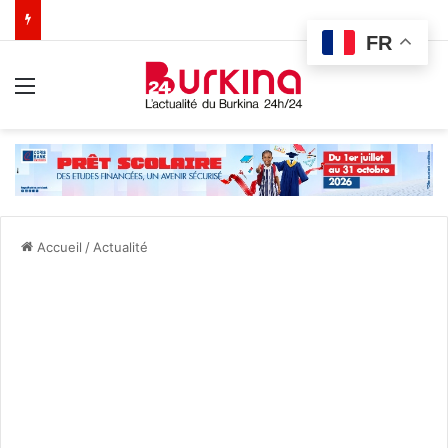
FR
Menu
Accueil
/
Actualité