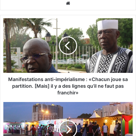
We
bsi
te
M
a
n
i
f
e
s
t
a
t
Manifestations anti-impérialisme : «Chacun joue sa
i
partition. [Mais] il y a des lignes qu’il ne faut pas
o
franchir»
n
s
F
a
I
n
L
t
O
i
: