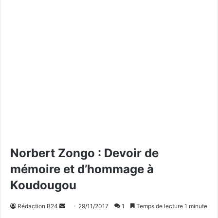
Norbert Zongo : Devoir de
mémoire et d’hommage à
Koudougou
Rédaction B24
E
29/11/2017
1
Temps de lecture 1 minute
n