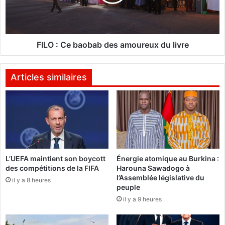
-
C
i
e
m
b
p
a
é
o
FILO : Ce baobab des amoureux du livre
r
b
i
a
a
b
Articles similaires
l
d
i
e
s
s
m
a
e
m
:
o
«
u
L’UEFA maintient son boycott
Énergie atomique au Burkina :
C
r
des compétitions de la FIFA
Harouna Sawadogo à
h
e
l’Assemblée législative du
a
il y a 8 heures
u
peuple
c
x
il y a 9 heures
u
d
n
u
j
l