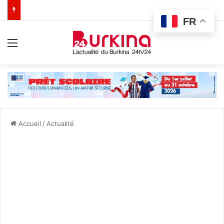
FR
Menu
Accueil
/
Actualité