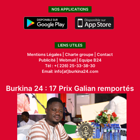
NOS APPLICATIONS
LIENS UTILES
Mentions Légales |
Charte groupe |
Contact
Publicité
|
Webmail |
Equipe B24
Tél : +( 226) 25-33-38-30
Email: info[at]burkina24.com
Burkina 24 : 17 Prix Galian remportés