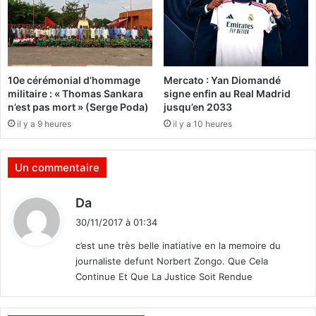
o
i
u
v
e
r
s
e
a
10e cérémonial d’hommage
Mercato : Yan Diomandé
p
militaire : « Thomas Sankara
signe enfin au Real Madrid
a
n’est pas mort » (Serge Poda)
jusqu’en 2033
r
il y a 9 heures
il y a 10 heures
t
i
t
Un commentaire
i
o
d
Da
n
i
.
30/11/2017 à 01:34
[
t
c’est une très belle inatiative en la memoire du
M
journaliste defunt Norbert Zongo. Que Cela
a
:
i
Continue Et Que La Justice Soit Rendue
s
]