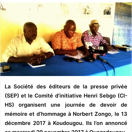
v
o
y
e
r
u
n
c
o
u
r
r
La Société des éditeurs de la presse privée
i
(SEP) et le Comité d’initiative Henri Sebgo (CI-
e
HS) organisent une journée de devoir de
l
mémoire et d’hommage à Norbert Zongo, le 13
décembre 2017 à Koudougou. Ils l’on annoncé