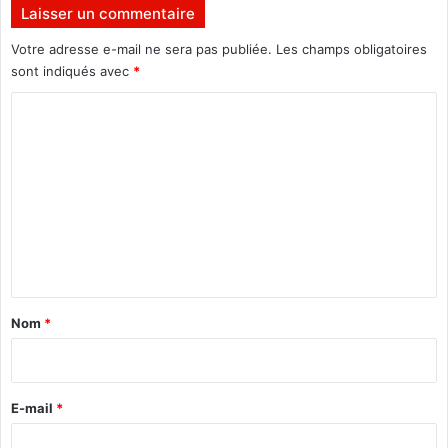
i
Laisser un commentaire
l
y
Votre adresse e-mail ne sera pas publiée.
Les champs obligatoires
a
sont indiqués avec
*
d
C
e
s
o
l
m
i
g
m
n
e
e
n
s
q
t
u
a
’
Nom
*
i
i
l
r
n
e
e
E-mail
*
f
*