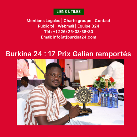
LIENS UTILES
Mentions Légales |
Charte groupe |
Contact
Publicité
|
Webmail |
Equipe B24
Tél : +( 226) 25-33-38-30
Email: info[at]burkina24.com
Burkina 24 : 17 Prix Galian remportés