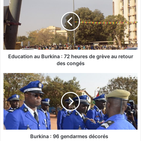
d
u
c
a
t
i
o
n
a
Education au Burkina : 72 heures de grève au retour
u
des congés
B
u
B
r
u
k
r
i
k
n
i
a
n
:
a
7
:
2
9
h
6
Burkina : 96 gendarmes décorés