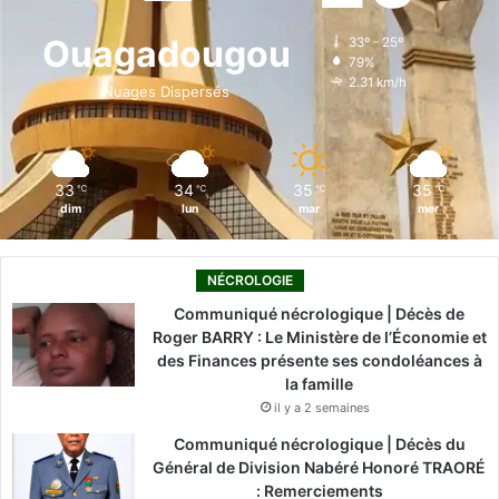
o
d
b
g
k
Ouagadougou
33º - 25º
79%
o
i
e
r
2.31 km/h
Nuages Dispersés
k
n
a
m
33
34
35
35
℃
℃
℃
℃
dim
lun
mar
mer
NÉCROLOGIE
Communiqué nécrologique | Décès de
Roger BARRY : Le Ministère de l’Économie et
des Finances présente ses condoléances à
la famille
il y a 2 semaines
Communiqué nécrologique | Décès du
Général de Division Nabéré Honoré TRAORÉ
: Remerciements