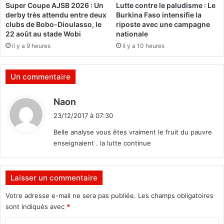
Super Coupe AJSB 2026 : Un
Lutte contre le paludisme : Le
s
derby très attendu entre deux
Burkina Faso intensifie la
c
clubs de Bobo-Dioulasso, le
riposte avec une campagne
o
22 août au stade Wobi
nationale
n
il y a 9 heures
il y a 10 heures
g
é
s
Un commentaire
d
Naon
i
23/12/2017 à 07:30
t
Belle analyse vous êtes vraiment le fruit du pauvre
enseignaient . la lutte continue
:
Laisser un commentaire
Votre adresse e-mail ne sera pas publiée.
Les champs obligatoires
sont indiqués avec
*