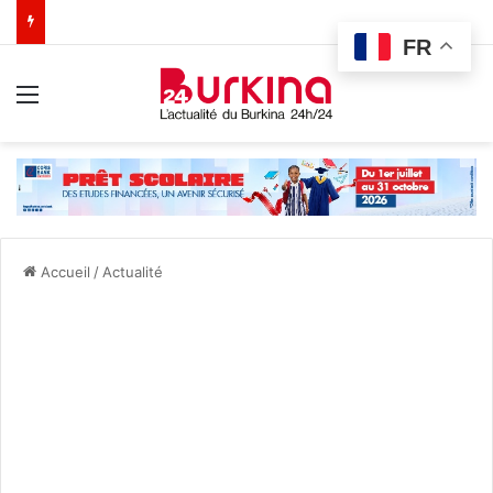
FR
Menu
Accueil
/
Actualité