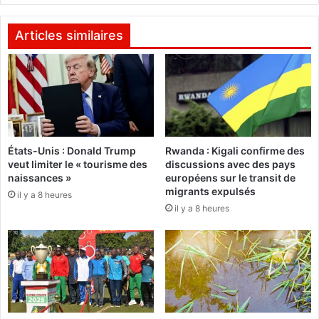
e
g
u
e
r
n
Articles similaires
e
d
s
a
d
r
e
m
g
e
r
s
è
d
États-Unis : Donald Trump
Rwanda : Kigali confirme des
v
é
veut limiter le « tourisme des
discussions avec des pays
e
c
naissances »
européens sur le transit de
a
o
migrants expulsés
il y a 8 heures
u
r
il y a 8 heures
r
é
e
s
t
o
u
r
d
e