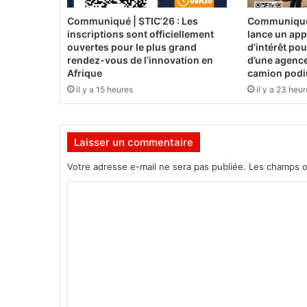
p
u
Communiqué | STIC’26 : Les
Communiqué 
l
inscriptions sont officiellement
lance un app
a
ouvertes pour le plus grand
d’intérêt po
t
rendez-vous de l’innovation en
d’une agence
Afrique
camion pod
i
o
il y a 15 heures
il y a 23 heu
n
:
L
Laisser un commentaire
e
m
Votre adresse e-mail ne sera pas publiée.
Les champs o
e
s
C
s
o
a
g
m
e
m
d
e
e
l
n
'