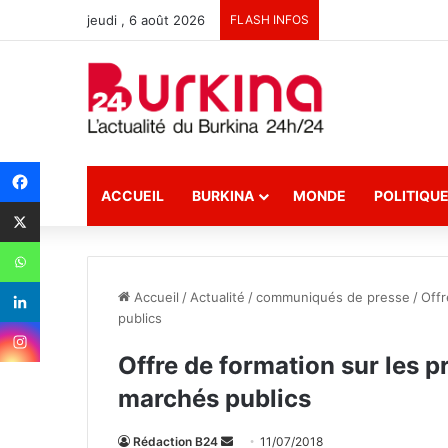
jeudi , 6 août 2026
FLASH INFOS
ACCUEIL
BURKINA
MONDE
POLITIQU
Accueil
/
Actualité
/
communiqués de presse
/
Offr
publics
Offre de formation sur les 
marchés publics
Rédaction B24
E
11/07/2018