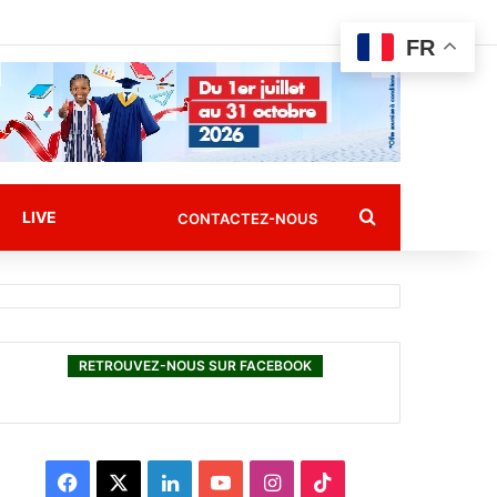
FR
Rechercher
LIVE
CONTACTEZ-NOUS
RETROUVEZ-NOUS SUR FACEBOOK
F
X
L
Y
I
T