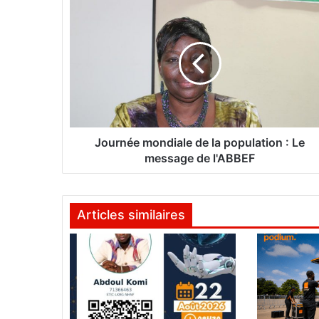
J
o
u
r
n
é
e
m
o
n
Journée mondiale de la population : Le
d
message de l'ABBEF
i
a
l
Articles similaires
e
d
e
l
a
p
o