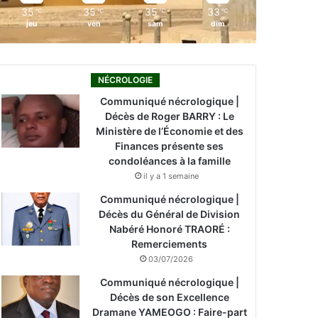
35
35
35
33
℃
℃
℃
℃
jeu
ven
sam
dim
NÉCROLOGIE
Communiqué nécrologique |
Décès de Roger BARRY : Le
Ministère de l’Économie et des
Finances présente ses
condoléances à la famille
il y a 1 semaine
Communiqué nécrologique |
Décès du Général de Division
Nabéré Honoré TRAORÉ :
Remerciements
03/07/2026
Communiqué nécrologique |
Décès de son Excellence
Dramane YAMEOGO : Faire-part