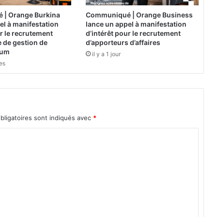
o
b
| Orange Burkina
Communiqué | Orange Business
s
el à manifestation
lance un appel à manifestation
e
ur le recrutement
d’intérêt pour le recrutement
r
 de gestion de
d’apporteurs d’affaires
ium
v
il y a 1 jour
a
res
t
i
o
n
s
bligatoires sont indiqués avec
*
d
e
l
'
o
p
p
o
s
i