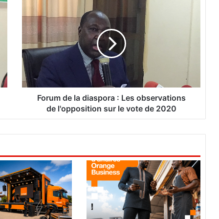
F
o
r
u
m
d
e
l
a
d
Forum de la diaspora : Les observations
i
de l'opposition sur le vote de 2020
a
s
p
o
r
a
:
L
e
s