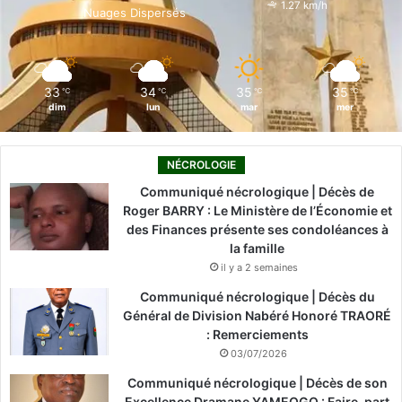
o
i
e
r
1.27 km/h
Nuages Dispersés
k
n
a
m
33
34
35
35
℃
℃
℃
℃
dim
lun
mar
mer
NÉCROLOGIE
Communiqué nécrologique | Décès de
Roger BARRY : Le Ministère de l’Économie et
des Finances présente ses condoléances à
la famille
il y a 2 semaines
Communiqué nécrologique | Décès du
Général de Division Nabéré Honoré TRAORÉ
: Remerciements
03/07/2026
Communiqué nécrologique | Décès de son
Excellence Dramane YAMEOGO : Faire-part