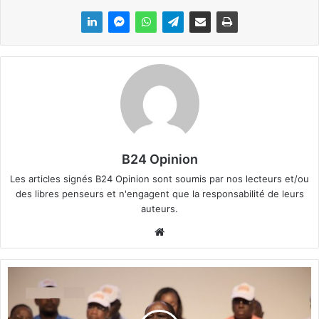
B24 Opinion
Les articles signés B24 Opinion sont soumis par nos lecteurs et/ou
des libres penseurs et n'engagent que la responsabilité de leurs
auteurs.
We
bsi
te
A
D
O