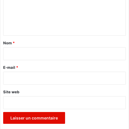
o
m
n
e
"
n
t
a
Nom
*
i
r
e
E-mail
*
*
Site web