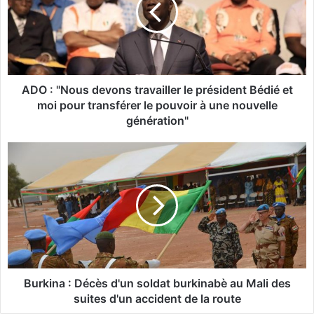
:
"
N
o
u
s
d
ADO : "Nous devons travailler le président Bédié et
e
moi pour transférer le pouvoir à une nouvelle
v
génération"
o
n
B
s
u
t
r
r
k
a
i
v
n
a
a
i
:
l
D
l
é
Burkina : Décès d'un soldat burkinabè au Mali des
e
c
suites d'un accident de la route
r
è