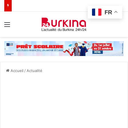
FR
Menu
Accueil
/
Actualité