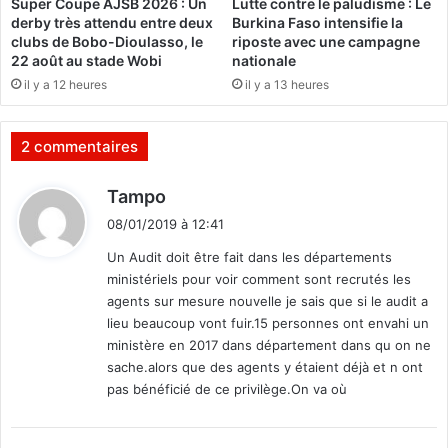
Super Coupe AJSB 2026 : Un
Lutte contre le paludisme : Le
p
u
derby très attendu entre deux
Burkina Faso intensifie la
o
M
clubs de Bobo-Dioulasso, le
riposte avec une campagne
u
a
22 août au stade Wobi
nationale
r
l
il y a 12 heures
il y a 13 heures
t
i
r
d
a
e
2 commentaires
n
s
s
s
d
Tampo
f
u
i
é
i
08/01/2019 à 12:41
t
r
t
Un Audit doit être fait dans les départements
e
e
ministériels pour voir comment sont recrutés les
r
s
:
agents sur mesure nouvelle je sais que si le audit a
l
d
e
lieu beaucoup vont fuir.15 personnes ont envahi un
'
p
ministère en 2017 dans département dans qu on ne
u
o
sache.alors que des agents y étaient déjà et n ont
n
u
a
pas bénéficié de ce privilège.On va où
v
c
o
c