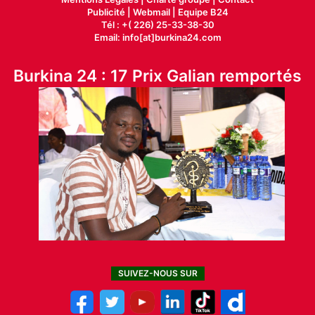
Publicité
|
Webmail |
Equipe B24
Tél : +( 226) 25-33-38-30
Email: info[at]burkina24.com
Burkina 24 : 17 Prix Galian remportés
SUIVEZ-NOUS SUR