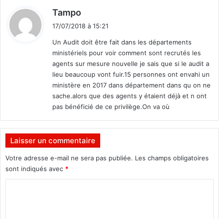
i
i
d
r
Tampo
d
à
i
e
17/07/2018 à 15:21
u
n
t
n
Un Audit doit être fait dans les départements
t
e
ministériels pour voir comment sont recrutés les
d
:
n
e
agents sur mesure nouvelle je sais que si le audit a
o
l
lieu beaucoup vont fuir.15 personnes ont envahi un
u
a
ministère en 2017 dans département dans qu on ne
v
r
sache.alors que des agents y étaient déjà et n ont
e
o
pas bénéficié de ce privilège.On va où
l
u
l
t
e
e
Laisser un commentaire
g
é
Votre adresse e-mail ne sera pas publiée.
Les champs obligatoires
n
sont indiqués avec
*
é
r
C
a
o
t
m
i