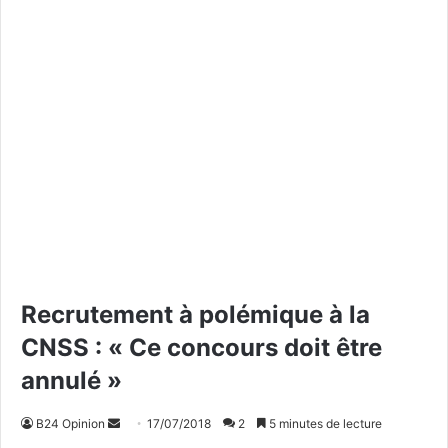
Recrutement à polémique à la
CNSS : « Ce concours doit être
annulé »
B24 Opinion
E
17/07/2018
2
5 minutes de lecture
n