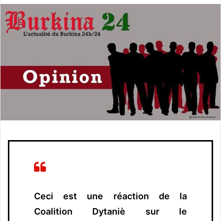
v
o
y
e
r
u
n
c
o
u
r
r
i
e
l
Ceci est une réaction de la
Coalition Dytaniè sur le