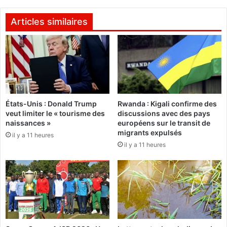
l
s
e
d
Articles similaires
p
'
r
u
é
n
s
s
i
o
d
l
e
d
n
États-Unis : Donald Trump
Rwanda : Kigali confirme des
a
veut limiter le « tourisme des
discussions avec des pays
t
t
naissances »
européens sur le transit de
B
b
migrants expulsés
é
il y a 11 heures
u
il y a 11 heures
d
r
i
k
é
i
e
n
t
a
m
b
o
è
i
a