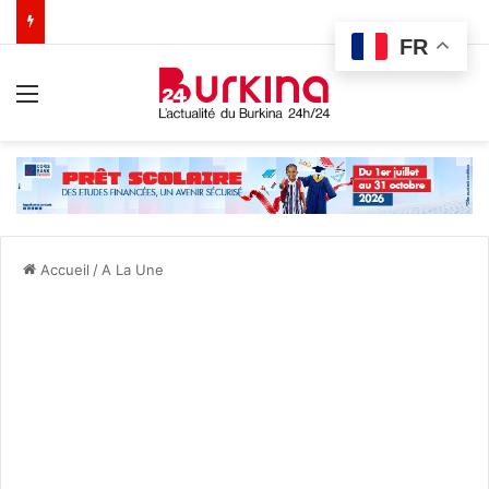
FR
Menu
Accueil
/
A La Une