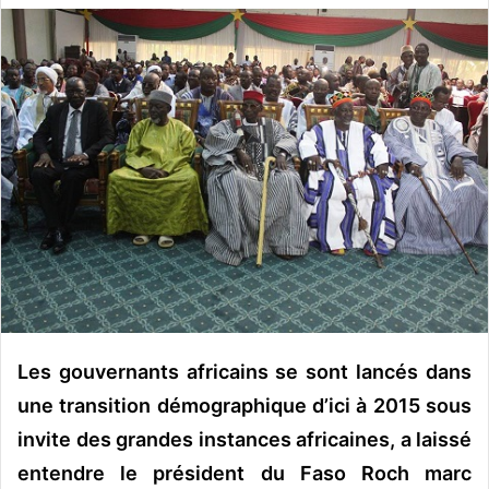
v
o
y
e
r
u
n
c
o
u
r
r
i
e
Les gouvernants africains se sont lancés dans
l
une transition démographique d’ici à 2015 sous
invite des grandes instances africaines, a laissé
entendre le président du Faso Roch marc