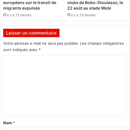
européens sur le transit de
clubs de Bobo-Dioulasso, le
u
n
migrants expulsés
22 août au stade Wobi
e
e
il y a 13 heures
il y a 13 heures
a
m
b
Laisser un commentaire
u
l
Votre adresse e-mail ne sera pas publiée.
Les champs obligatoires
a
sont indiqués avec
*
n
c
C
e
o
m
m
e
n
t
a
Nom
*
i