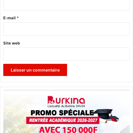
r
e
E-mail
*
*
Site web