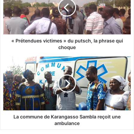
r
é
t
e
n
d
u
« Prétendues victimes » du putsch, la phrase qui
e
choque
s
v
L
i
a
c
c
t
o
i
m
m
m
e
u
s
n
e
»
d
La commune de Karangasso Sambla reçoit une
d
e
ambulance
u
K