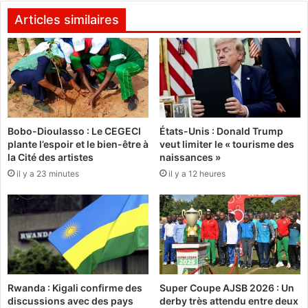
p
a
u
r
Articles similaires
t
a
s
n
c
g
h
a
,
s
l
s
a
o
Bobo-Dioulasso : Le CEGECI
États-Unis : Donald Trump
p
S
plante l’espoir et le bien-être à
veut limiter le « tourisme des
h
a
la Cité des artistes
naissances »
r
m
il y a 23 minutes
il y a 12 heures
a
b
s
l
e
a
q
r
u
e
i
ç
c
o
h
i
Rwanda : Kigali confirme des
Super Coupe AJSB 2026 : Un
o
t
discussions avec des pays
derby très attendu entre deux
q
u