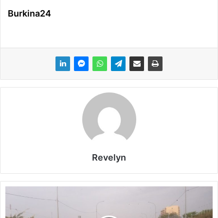
Burkina24
Revelyn
«
P