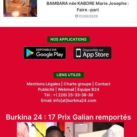
BAMBARA née KABORE Marie Josephe :
Faire -part
01/06/2026
NOS APPLICATIONS
LIENS UTILES
Mentions Légales |
Charte groupe |
Contact
Publicité
|
Webmail |
Equipe B24
Tél : +( 226) 25-33-38-30
Email: info[at]burkina24.com
Burkina 24 : 17 Prix Galian remportés