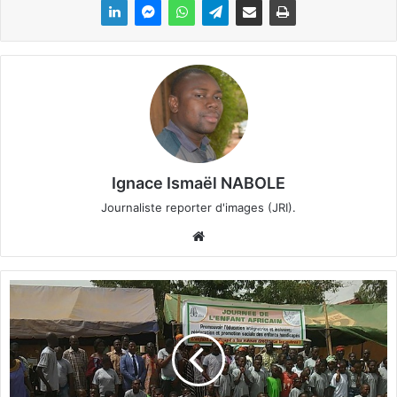
Ignace Ismaël NABOLE
Journaliste reporter d'images (JRI).
We
bsi
te
U
n
r
e
p
a