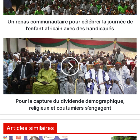
s
c
o
m
Un repas communautaire pour célébrer la journée de
m
l’enfant africain avec des handicapés
u
n
P
a
o
u
u
t
r
a
l
i
a
r
c
e
a
p
p
o
t
Pour la capture du dividende démographique,
u
u
religieux et coutumiers s’engagent
r
r
c
e
é
d
Articles similaires
l
u
é
d