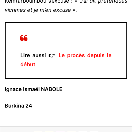
Kemtarboumbou s’excuse : «
J’ai dit prétendues
victimes et je m’en excuse
».
Lire aussi 👉
Le procès depuis le
début
Ignace Ismaël NABOLE
Burkina 24