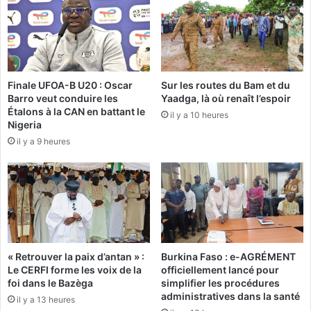
b
i
r
v
e
i
r
d
l
e
Finale UFOA-B U20 : Oscar
Sur les routes du Bam et du
a
n
Barro veut conduire les
Yaadga, là où renaît l’espoir
j
d
Étalons à la CAN en battant le
o
il y a 10 heures
e
Nigeria
u
d
il y a 9 heures
r
é
n
m
é
o
e
g
d
r
e
a
l
p
’
h
« Retrouver la paix d’antan » :
Burkina Faso : e-AGRÉMENT
e
i
Le CERFI forme les voix de la
officiellement lancé pour
n
q
foi dans le Bazèga
simplifier les procédures
f
u
administratives dans la santé
il y a 13 heures
a
e