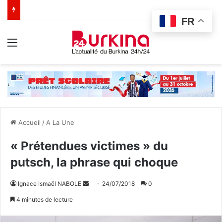
FR
Menu
Accueil
/
A La Une
« Prétendues victimes » du
putsch, la phrase qui choque
Ignace Ismaël NABOLE
E
24/07/2018
0
n
4 minutes de lecture
v
o