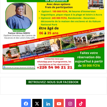
RETROUVEZ-NOUS SUR FACEBOOK
F
X
L
Y
I
T