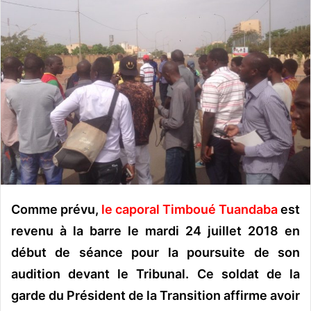
y
e
r
u
n
c
o
u
r
r
i
e
Comme prévu,
le caporal Timboué Tuandaba
est
l
revenu à la barre le mardi 24 juillet 2018 en
début de séance pour la poursuite de son
audition devant le Tribunal. Ce soldat de la
garde du Président de la Transition affirme avoir