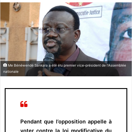
v
o
y
e
r
u
n
c
o
Me Bénéwendé Sankara a été élu premier vice-président de l'Assemblée
u
nationale
r
r
i
e
l
Pendant que l’opposition appelle à
voter contre la loi modificative du