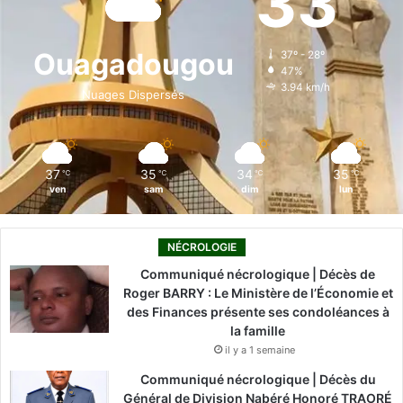
33
b
e
u
a
o
o
d
b
g
k
Ouagadougou
37º - 28º
47%
o
i
e
r
3.94 km/h
Nuages Dispersés
k
n
a
m
37
35
34
35
℃
℃
℃
℃
ven
sam
dim
lun
NÉCROLOGIE
Communiqué nécrologique | Décès de
Roger BARRY : Le Ministère de l’Économie et
des Finances présente ses condoléances à
la famille
il y a 1 semaine
Communiqué nécrologique | Décès du
Général de Division Nabéré Honoré TRAORÉ