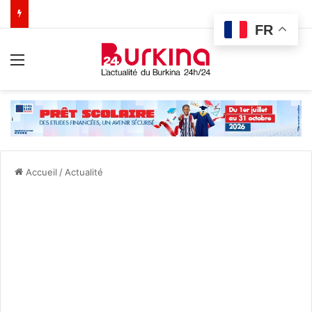
FR
Menu
Accueil
/
Actualité