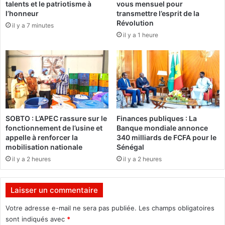
talents et le patriotisme à
vous mensuel pour
a
s
l’honneur
transmettre l’esprit de la
r
M
Révolution
il y a 7 minutes
t
a
il y a 1 heure
i
l
c
i
i
e
p
n
a
s
t
a
i
u
o
x
SOBTO : L’APEC rassure sur le
Finances publiques : La
n
u
fonctionnement de l’usine et
Banque mondiale annonce
d
r
appelle à renforcer la
340 milliards de FCFA pour le
e
n
mobilisation nationale
Sénégal
s
e
il y a 2 heures
il y a 2 heures
B
s
u
,
r
d
Laisser un commentaire
k
e
i
s
Votre adresse e-mail ne sera pas publiée.
Les champs obligatoires
n
i
sont indiqués avec
*