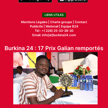
LIENS UTILES
Mentions Légales |
Charte groupe |
Contact
Publicité
|
Webmail |
Equipe B24
Tél : +( 226) 25-33-38-30
Email: info[at]burkina24.com
Burkina 24 : 17 Prix Galian remportés