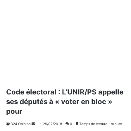
Code électoral : L’UNIR/PS appelle
ses députés à « voter en bloc »
pour
B24 Opinion
E
29/07/2018
0
Temps de lecture 1 minute
n