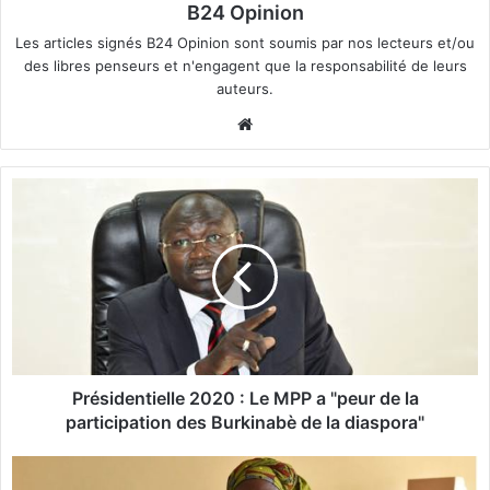
B24 Opinion
Les articles signés B24 Opinion sont soumis par nos lecteurs et/ou
des libres penseurs et n'engagent que la responsabilité de leurs
auteurs.
We
bsi
te
P
r
é
s
i
d
e
n
t
i
Présidentielle 2020 : Le MPP a "peur de la
e
participation des Burkinabè de la diaspora"
l
l
P
e
r