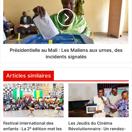
2
é
0
s
2
i
0
d
:
e
L
n
e
t
M
i
Présidentielle au Mali : Les Maliens aux urnes, des
P
e
incidents signalés
P
l
a
l
"
e
Articles similaires
p
a
e
u
u
M
r
a
d
l
e
i
l
:
Festival international des
Les Jeudis du Cinéma
a
L
enfants : La 2ᵉ édition met les
Révolutionnaire : Un rendez-
p
e