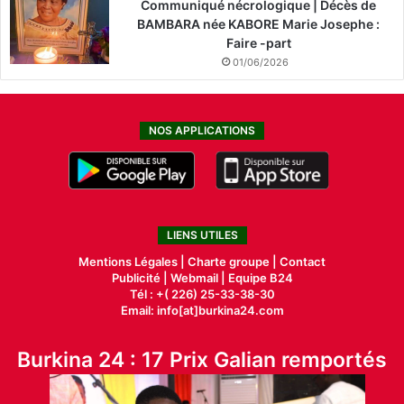
Communiqué nécrologique | Décès de
BAMBARA née KABORE Marie Josephe :
Faire -part
01/06/2026
NOS APPLICATIONS
LIENS UTILES
Mentions Légales |
Charte groupe |
Contact
Publicité
|
Webmail |
Equipe B24
Tél : +( 226) 25-33-38-30
Email: info[at]burkina24.com
Burkina 24 : 17 Prix Galian remportés