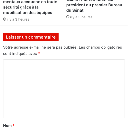
mentaux accouche en toute
r
président du premier Bureau
sécurité grâce à la
du Sénat
e
mobilisation des équipes
n
il y a 3 heures
il y a 3 heures
b
l
o
Laisser un commentaire
c
"
Votre adresse e-mail ne sera pas publiée.
Les champs obligatoires
p
sont indiqués avec
*
o
C
u
r
o
m
m
e
n
t
a
Nom
*