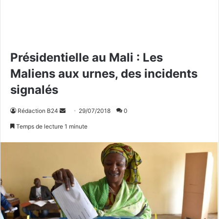
Présidentielle au Mali : Les
Maliens aux urnes, des incidents
signalés
Rédaction B24
E
29/07/2018
0
n
Temps de lecture 1 minute
v
o
y
e
r
u
n
c