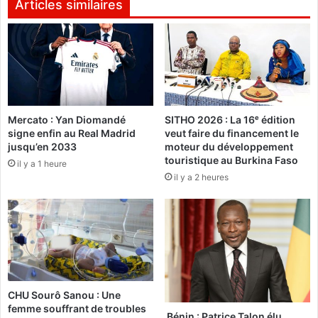
p
s
Articles similaires
p
i
e
o
l
n
l
d
e
e
s
1
e
6
Mercato : Yan Diomandé
SITHO 2026 : La 16ᵉ édition
s
3
signe enfin au Real Madrid
veut faire du financement le
d
p
jusqu’en 2033
moteur du développement
é
r
touristique au Burkina Faso
il y a 1 heure
p
i
il y a 2 heures
u
s
t
o
é
n
s
n
à
i
"
e
v
r
o
s
CHU Sourô Sanou : Une
t
femme souffrant de troubles
e
Bénin : Patrice Talon élu