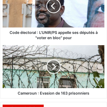
e
é
l
e
c
t
o
Code électoral : L'UNIR/PS appelle ses députés à
r
"voter en bloc" pour
a
l
C
:
a
L
m
'
e
U
r
N
o
I
u
R
n
/
:
P
E
Cameroun : Evasion de 163 prisonniers
S
v
a
a