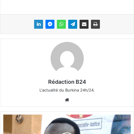
Rédaction B24
L'actualité du Burkina 24h/24.
We
bsi
te
C
o
d