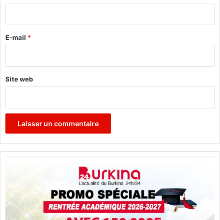
i
r
e
E-mail
*
*
Site web