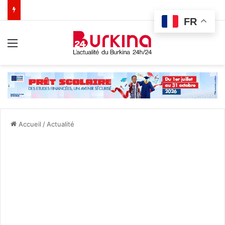
FR
Menu
Accueil
/
Actualité