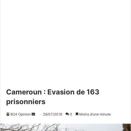
Cameroun : Evasion de 163
prisonniers
B24 Opinion
E
29/07/2018
0
Moins d’une minute
n
v