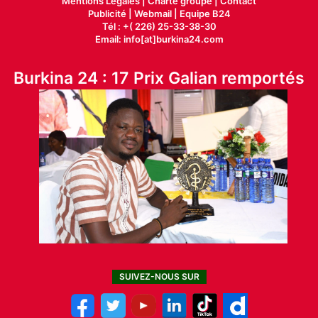
Mentions Légales |
Charte groupe |
Contact
Publicité
|
Webmail |
Equipe B24
Tél : +( 226) 25-33-38-30
Email: info[at]burkina24.com
Burkina 24 : 17 Prix Galian remportés
SUIVEZ-NOUS SUR