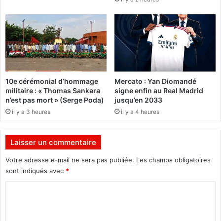
e
o
s
u
,
r
d
c
e
e
s
u
i
x
n
q
10e cérémonial d’hommage
Mercato : Yan Diomandé
c
u
militaire : « Thomas Sankara
signe enfin au Real Madrid
i
i
n’est pas mort » (Serge Poda)
jusqu’en 2033
d
m
il y a 3 heures
il y a 4 heures
e
'
n
o
t
n
Laisser un commentaire
s
t
s
m
Votre adresse e-mail ne sera pas publiée.
Les champs obligatoires
i
a
sont indiqués avec
*
g
l
n
t
C
a
r
o
l
a
m
é
i