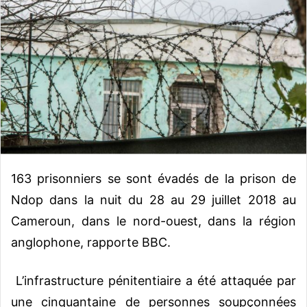
o
y
e
r
u
n
c
o
u
r
r
163 prisonniers se sont évadés de la prison de
i
Ndop dans la nuit du 28 au 29 juillet 2018 au
e
Cameroun, dans le nord-ouest, dans la région
l
anglophone, rapporte BBC.
L’infrastructure pénitentiaire a été attaquée par
une cinquantaine de personnes soupçonnées