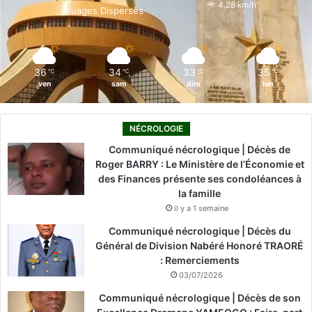
o
i
e
r
4.28 km/h
Nuages Dispersés
k
n
a
m
36
34
33
35
℃
℃
℃
℃
ven
sam
dim
lun
NÉCROLOGIE
Communiqué nécrologique | Décès de
Roger BARRY : Le Ministère de l’Économie et
des Finances présente ses condoléances à
la famille
il y a 1 semaine
Communiqué nécrologique | Décès du
Général de Division Nabéré Honoré TRAORÉ
: Remerciements
03/07/2026
Communiqué nécrologique | Décès de son