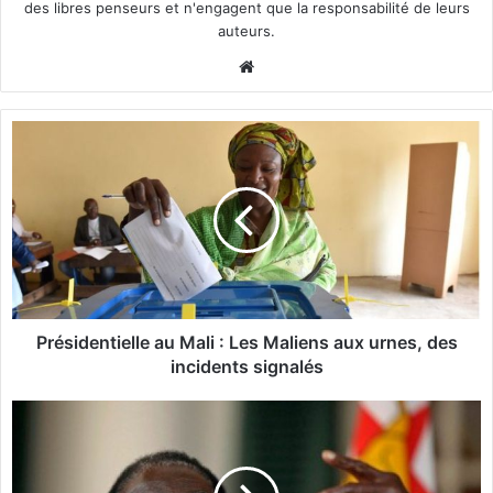
des libres penseurs et n'engagent que la responsabilité de leurs
auteurs.
We
bsi
te
P
r
é
s
i
d
e
n
t
i
Présidentielle au Mali : Les Maliens aux urnes, des
e
incidents signalés
l
l
M
e
u
a
g
u
a