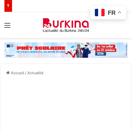
FR
Menu
Accueil
/
Actualité